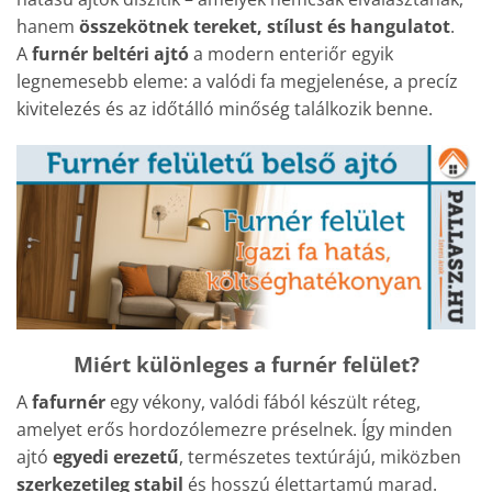
hanem
összekötnek tereket, stílust és hangulatot
.
A
furnér beltéri ajtó
a modern enteriőr egyik
legnemesebb eleme: a valódi fa megjelenése, a precíz
kivitelezés és az időtálló minőség találkozik benne.
Miért különleges a furnér felület?
A
fafurnér
egy vékony, valódi fából készült réteg,
amelyet erős hordozólemezre préselnek. Így minden
ajtó
egyedi erezetű
, természetes textúrájú, miközben
szerkezetileg stabil
és hosszú élettartamú marad.