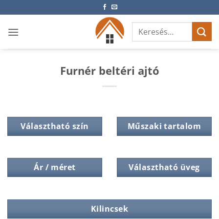
Skip
to
Keresés
content
a
következőre:
Furnér beltéri ajtó
Választható szín
Műszaki tartalom
Ár / méret
Választható üveg
Kilincsek