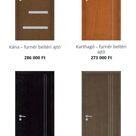
Karthagó – furnér beltéri
Kána – furnér beltéri ajtó
ajtó
286 000
Ft
273 000
Ft