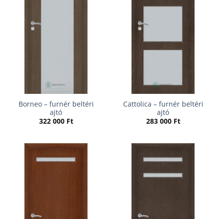
Borneo – furnér beltéri
Cattolica – furnér beltéri
ajtó
ajtó
322 000
Ft
283 000
Ft