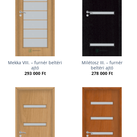
Mekka VIII. – furnér beltéri
Milétosz III. – furnér
ajtó
beltéri ajtó
293 000
Ft
278 000
Ft