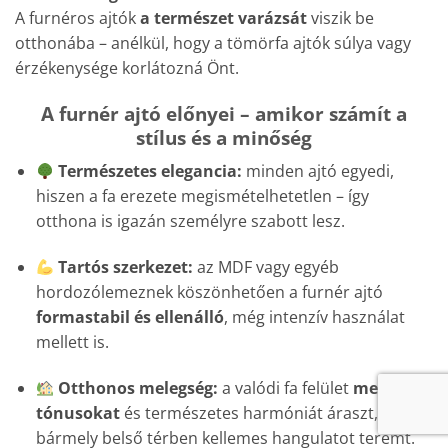
A furnéros ajtók
a természet varázsát
viszik be
otthonába – anélkül, hogy a tömörfa ajtók súlya vagy
érzékenysége korlátozná Önt.
A furnér ajtó előnyei – amikor számít a
stílus és a minőség
Természetes elegancia:
minden ajtó egyedi,
hiszen a fa erezete megismételhetetlen – így
otthona is igazán személyre szabott lesz.
Tartós szerkezet:
az MDF vagy egyéb
hordozólemeznek köszönhetően a furnér ajtó
formastabil és ellenálló
, még intenzív használat
mellett is.
Otthonos melegség:
a valódi fa felület
meleg
tónusokat
és természetes harmóniát áraszt, ami
bármely belső térben kellemes hangulatot teremt.