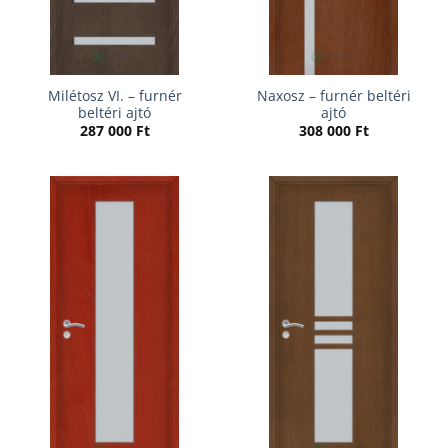
Milétosz VI. – furnér
Naxosz – furnér beltéri
beltéri ajtó
ajtó
287 000
Ft
308 000
Ft