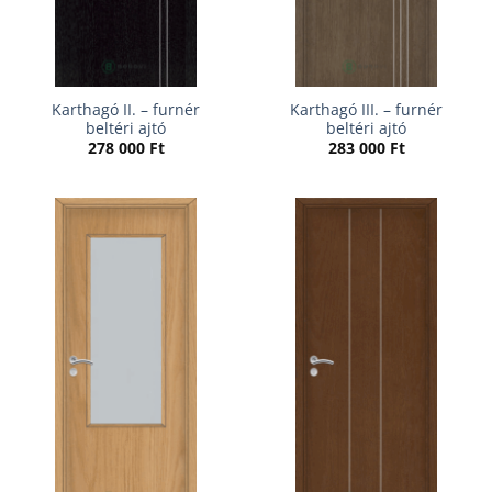
Karthagó II. – furnér
Karthagó III. – furnér
beltéri ajtó
beltéri ajtó
278 000
Ft
283 000
Ft