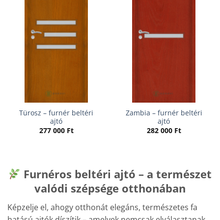
Türosz – furnér beltéri
Zambia – furnér beltéri
ajtó
ajtó
277 000
Ft
282 000
Ft
Furnéros beltéri ajtó – a természet
valódi szépsége otthonában
Képzelje el, ahogy otthonát elegáns, természetes fa
hatású ajtók díszítik – amelyek nemcsak elválasztanak,