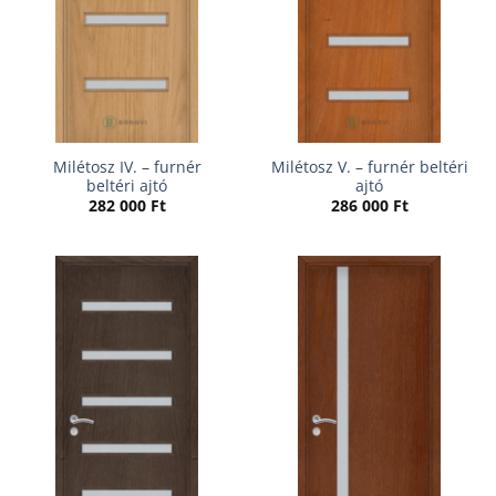
Milétosz IV. – furnér
Milétosz V. – furnér beltéri
beltéri ajtó
ajtó
282 000
Ft
286 000
Ft