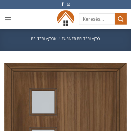
Skip
to
Keresés
content
a
következőre:
BELTÉRI AJTÓK
/
FURNÉR BELTÉRI AJTÓ