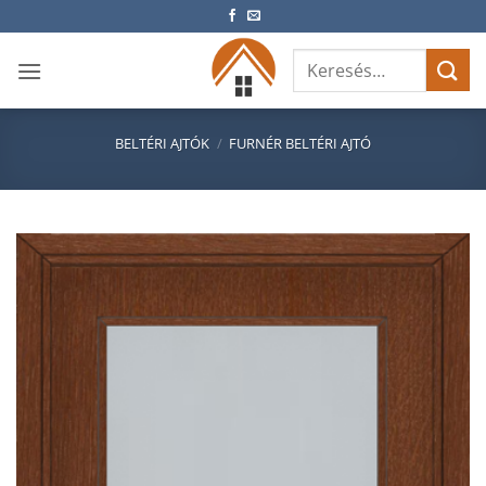
Skip
to
Keresés
content
a
következőre:
BELTÉRI AJTÓK
/
FURNÉR BELTÉRI AJTÓ