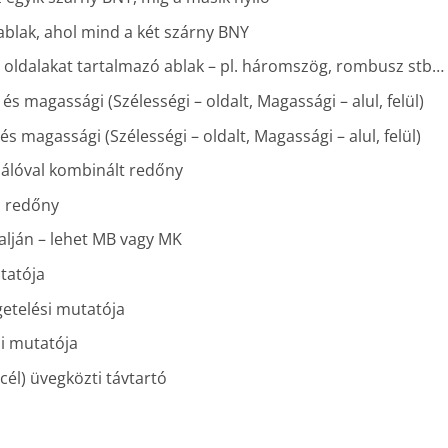
lak, ahol mind a két szárny BNY
oldalakat tartalmazó ablak – pl. háromszög, rombusz stb…
és magassági (Szélességi – oldalt, Magassági – alul, felül)
és magassági (Szélességi – oldalt, Magassági – alul, felül)
álóval kombinált redőny
i redőny
alján – lehet MB vagy MK
utatója
etelési mutatója
si mutatója
l) üvegközti távtartó