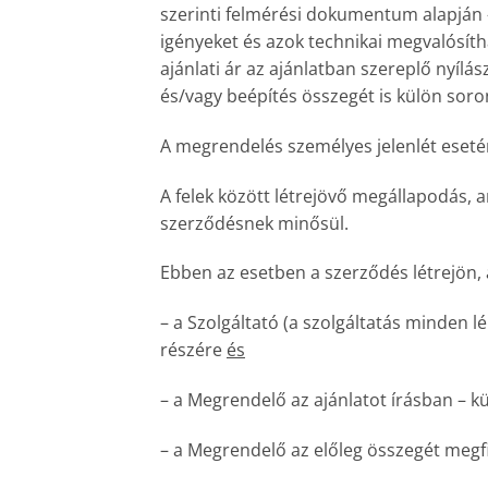
szerinti felmérési dokumentum alapján – 
igényeket és azok technikai megvalósítha
ajánlati ár az ajánlatban szereplő nyílász
és/vagy beépítés összegét is külön soro
A megrendelés személyes jelenlét eseté
A felek között létrejövő megállapodás, a
szerződésnek minősül.
Ebben az esetben a szerződés létrejön, 
– a Szolgáltató (a szolgáltatás minden l
részére
és
– a Megrendelő az ajánlatot írásban – k
– a Megrendelő az előleg összegét megfi