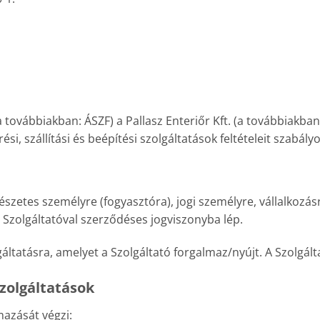
a továbbiakban: ÁSZF) a Pallasz Enteriőr Kft. (a továbbiakban:
si, szállítási és beépítési szolgáltatások feltételeit szabály
észetes személyre (fogyasztóra), jogi személyre, vállalkozás
 Szolgáltatóval szerződéses jogviszonyba lép.
gáltatásra, amelyet a Szolgáltató forgalmaz/nyújt. A Szolg
zolgáltatások
mazását végzi: