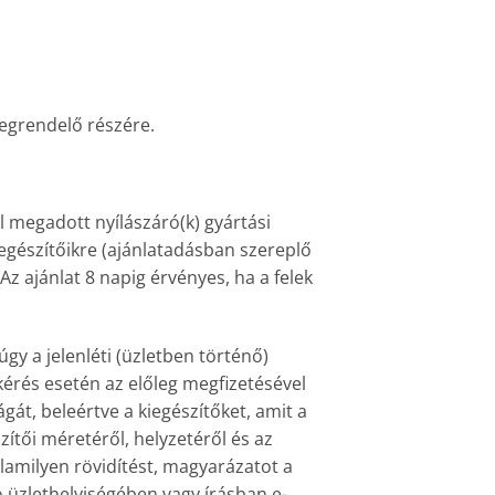
Megrendelő részére.
l megadott nyílászáró(k) gyártási
iegészítőikre (ajánlatadásban szereplő
Az ajánlat 8 napig érvényes, ha a felek
gy a jelenléti (üzletben történő)
kérés esetén az előleg megfizetésével
gát, beleértve a kiegészítőket, amit a
tői méretéről, helyzetéről és az
lamilyen rövidítést, magyarázatot a
 üzlethelyiségében vagy írásban e-