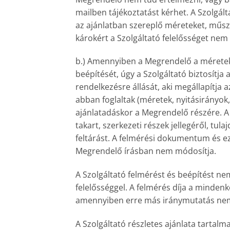
mailben tájékoztatást kérhet. A Szolgál
az ajánlatban szereplő méreteket, műsza
károkért a Szolgáltató felelősséget nem v
b.) Amennyiben a Megrendelő a méreteke
beépítését, úgy a Szolgáltató biztosítj
rendelkezésre állását, aki megállapítja
abban foglaltak (méretek, nyitásirányok,
ajánlatadáskor a Megrendelő részére. A 
takart, szerkezeti részek jellegéről, tul
feltárást. A felmérési dokumentum és ez
Megrendelő írásban nem módosítja.
A Szolgáltató felmérést és beépítést ne
felelősséggel. A felmérés díja a mindenk
amennyiben erre más iránymutatás nem s
A Szolgáltató részletes ajánlata tartal