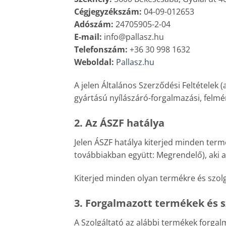
Cégjegyzékszám:
04-09-012653
Adószám:
24705905-2-04
E-mail:
info@pallasz.hu
Telefonszám:
+36 30 998 1632
Weboldal:
Pallasz.hu
A jelen Általános Szerződési Feltételek (
gyártású nyílászáró-forgalmazási, felméré
2. Az ÁSZF hatálya
Jelen ÁSZF hatálya kiterjed minden term
továbbiakban együtt: Megrendelő), aki a
Kiterjed minden olyan termékre és szol
3. Forgalmazott termékek és s
A Szolgáltató az alábbi termékek forgal