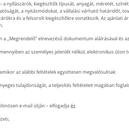
a nyílászárók, kiegészítők típusát, anyagát, méretét, színé
tóságát, a nyitásmódokat, a vállalási várható határidőt, to
árókra és a felsorolt kiegészítőkre vonatkozik. Az ajánlati ár 
n.
n a „Megrendelő” elnevezésű dokumentum aláírásával és az e
mennyiben az személyes jelenlét nélkül, elektronikus úton tö
amikor az alábbi feltételek együttesen megvalósulnak:
ényeges tulajdonságát, a teljesítés feltételeit magában fogla
ülönösen e-mail útján – elfogadja
és
zeti,