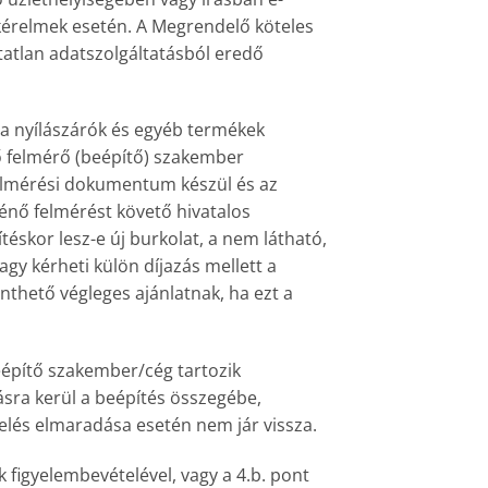
i kérelmek esetén. A Megrendelő köteles
tatlan adatszolgáltatásból eredő
a nyílászárók és egyéb termékek
vő felmérő (beépítő) szakember
 felmérési dokumentum készül és az
rténő felmérést követő hivatalos
éskor lesz-e új burkolat, a nem látható,
agy kérheti külön díjazás mellett a
nthető végleges ajánlatnak, ha ezt a
beépítő szakember/cég tartozik
rásra kerül a beépítés összegébe,
elés elmaradása esetén nem jár vissza.
 figyelembevételével, vagy a 4.b. pont