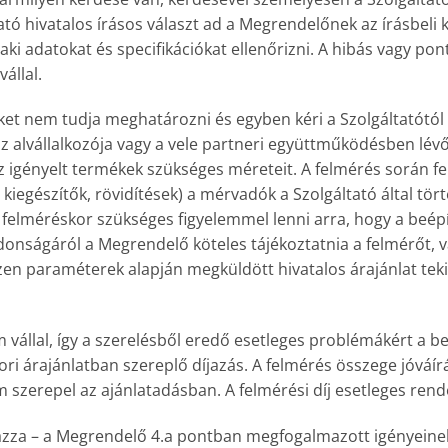
tató hivatalos írásos választ ad a Megrendelőnek az írásbel
ki adatokat és specifikációkat ellenőrizni. A hibás vagy pon
állal.
t nem tudja meghatározni és egyben kéri a Szolgáltatótól 
a az alvállalkozója vagy a vele partneri együttműködésben lé
 az igényelt termékek szükséges méreteit. A felmérés során
 kiegészítők, rövidítések) a mérvadók a Szolgáltató által tö
felméréskor szükséges figyelemmel lenni arra, hogy a beépít
ajdonságáról a Megrendelő köteles tájékoztatnia a felmérőt, v
en paraméterek alapján megküldött hivatalos árajánlat teki
m vállal, így a szerelésből eredő esetleges problémákért a 
ori árajánlatban szereplő díjazás. A felmérés összege jóváí
zerepel az ajánlatadásban. A felmérési díj esetleges rend
mazza – a Megrendelő 4.a pontban megfogalmazott igényeinek