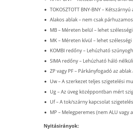
TOKOSZTOTT BNY-BNY – Kétszárnyú ab
Alakos ablak – nem csak párhuzamos 
MB – Méreten belül – lehet szélességi 
MK – Méreten kívül – lehet szélességi 
KOMBI redőny – Lehúzható szúnyogh
SIMA redőny – Lehúzható háló nélkül
ZP vagy PF – Párkányfogadó az ablak 
Uw – A szerkezet teljes szigetelési m
Ug – Az üveg középpontban mért szig
Uf – A tok/szárny kapcsolat szigetelé
MP – Melegperemes (nem ALU vagy acé
Nyitásirányok: