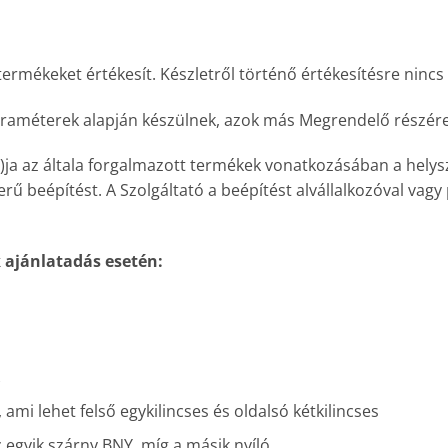
termékeket értékesít. Készletről történő értékesítésre nincs
araméterek alapján készülnek, azok más Megrendelő részére
at)ja az általa forgalmazott termékek vonatkozásában a helyszí
zerű beépítést. A Szolgáltató a beépítést alvállalkozóval va
 ajánlatadás esetén:
mi lehet felső egykilincses és oldalsó kétkilincses
 egyik szárny BNY, míg a másik nyíló