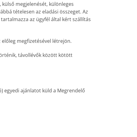
t, külső megjelenését, különleges
vábbá tételesen az eladási összeget. Az
tartalmazza az ügyfél által kért szállítás
lőleg megfizetésével létrejön.
rténik, távollévők között kötött
ló) egyedi ajánlatot küld a Megrendelő