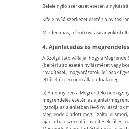
Befele nyíló szerkezet esetén a nyitásir
Kifele nyíló szerkezet esetén a nyitásirá
Minden más, a fenti nyitásirányoktól el
4. Ajánlatadás és megrendelé
A Szolgáltató vállalja, hogy a Megrende
(beltéri ajtó esetén nyílásméret vagy bo
rövidítések, magyarázatok, leírások figy
ettől eltérően nem állapodnak meg.
a) Amennyiben a Megrendelő nem igényli a
megrendelés esetén az ajánlat/megrendel
igazolja az ajánlatban lévő nyílászárók 
Megrendelő adott meg. Ezáltal elismeri
ajánlatban szereplő rövidítésekről és m
Megrendelő nem tud értelmezni, vagy bá