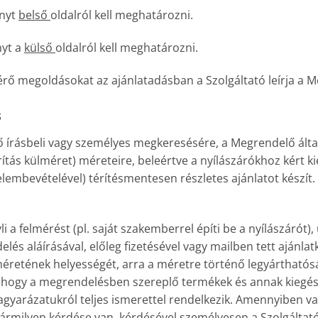
ányt
belső
oldalról kell meghatározni.
nyt a
külső
oldalról kell meghatározni.
térő megoldásokat az ajánlatadásban a Szolgáltató leírja a 
s
lő írásbeli vagy személyes megkeresésére, a Megrendelő álta
rítás külméret) méreteire, beleértve a nyílászárókhoz kért k
elembevételével) térítésmentesen részletes ajánlatot készít. 
 felmérést (pl. saját szakemberrel építi be a nyílászárót), ú
és aláírásával, előleg fizetésével vagy mailben tett ajánlat
méretének helyességét, arra a méretre történő legyárthatósá
, hogy a megrendelésben szereplő termékek és annak kiegészí
agyarázatukról teljes ismerettel rendelkezik. Amennyiben va
rmilyen kérdése van, kérdésével személyesen a Szolgáltató