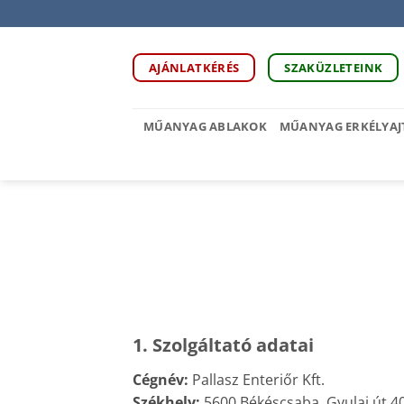
Skip
to
content
AJÁNLATKÉRÉS
SZAKÜZLETEINK
MŰANYAG ABLAKOK
MŰANYAG ERKÉLYAJ
1. Szolgáltató adatai
Cégnév:
Pallasz Enteriőr Kft.
Székhely:
5600 Békéscsaba, Gyulai út 40