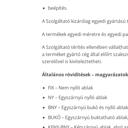
beépítés.
A Szolgáltató kizárólag egyedi gyártású 
A termékek egyedi méretre és egyedi p
A Szolgáltató térítés ellenében vállal(h
a terméket gyártó cég által előírt szaks
szerelővel is kiviteleztetheti.
Általános rövidítések – magyarázatok
FIX – Nem nyíló ablak
NY – Egyszárnyú nyíló ablak
BNY – Egyszárnyú bukó és nyíló ablak
BUKÓ – Egyszárnyú buktatható ablak, a
KFNY-BNY – Kétszárnyú ablak, ahol az