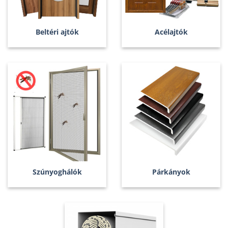
Beltéri ajtók
Acélajtók
Szúnyoghálók
Párkányok