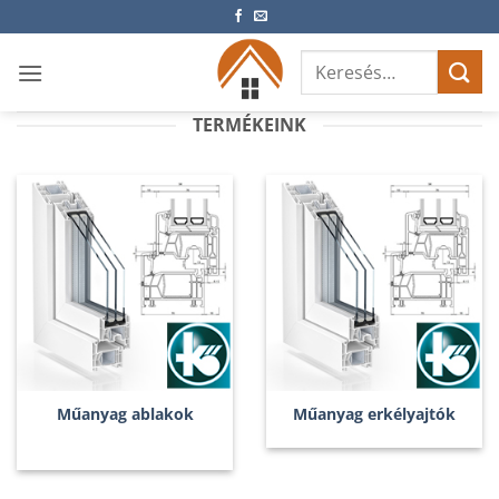
Skip
to
Keresés
content
a
következőre:
TERMÉKEINK
Műanyag ablakok
Műanyag erkélyajtók