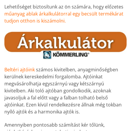
Lehetőséget biztosítunk az ön számára, hogy előzetes
műanyag ablak árkalkulátorral egy becsült termékárat
tudjon otthon is kiszámolni
.
Beltéri ajtóink
számos kivitelben, anyagminőségben
kerülnek kereskedelmi forgalomba. Ajtóinkat
megvásárolhatja egyszárnyú vagy kétszárnyú
kivitelben. Aki toló ajtóban gondolkodik, azoknak
javasoljuk a fal előtt vagy a falban tolható belső
ajtóinkat. Ezen kívül rendelkezésre állnak még tokban
nyíló ajtók és a harmonika ajtók is.
Amennyiben pontosabb számítást kér tőlünk,