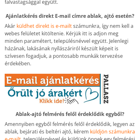
falvastagsággal együtt.
Ajánlatkérés direkt E-mail címre ablak, ajtó esetén?
Akár
küldhet direkt is e-mailt
számunkra, így nem kell a
webes felületet kitöltenie. Kérjük itt is adjon meg
minden paramétert, településnévvel együtt. Jelenlegi
házának, lakásának nyílászáriról készült képeit is
szívesen fogadjuk, a pontosabb munkák tervezése
érdekében.
Ablak-ajtó felmérés felől érdeklődik egyből?
Amennyiben egyből felmérés felől érdeklődik, legyen az
ablak, bejárati és beltéri ajtó, kérem
küldjön számunkra
e-mailt,
településnévvel és küldünk önnek egy felmérési