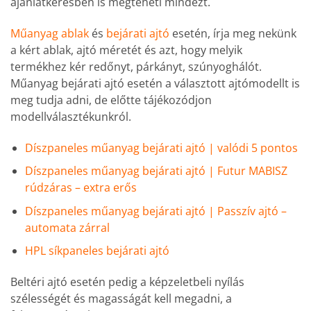
ajánlatkérésben is megteheti mindezt.
Műanyag ablak
és
bejárati ajtó
esetén, írja meg nekünk
a kért ablak, ajtó méretét és azt, hogy melyik
termékhez kér redőnyt, párkányt, szúnyoghálót.
Műanyag bejárati ajtó esetén a választott ajtómodellt is
meg tudja adni, de előtte tájékozódjon
modellválasztékunkról.
Díszpaneles műanyag bejárati ajtó | valódi 5 pontos
Díszpaneles műanyag bejárati ajtó | Futur MABISZ
rúdzáras – extra erős
Díszpaneles műanyag bejárati ajtó | Passzív ajtó –
automata zárral
HPL síkpaneles bejárati ajtó
Beltéri ajtó esetén pedig a képzeletbeli nyílás
szélességét és magasságát kell megadni, a