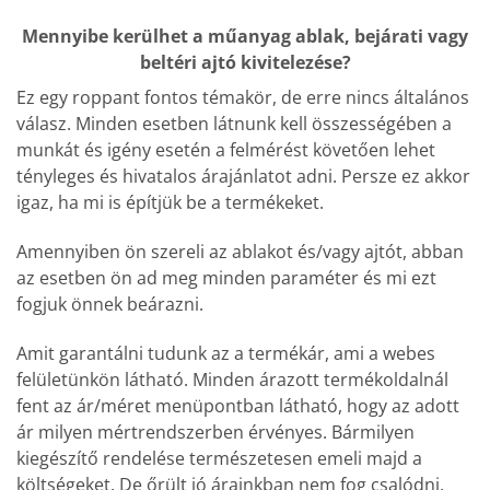
Mennyibe kerülhet a műanyag ablak, bejárati vagy
beltéri ajtó kivitelezése?
Ez egy roppant fontos témakör, de erre nincs általános
válasz. Minden esetben látnunk kell összességében a
munkát és igény esetén a felmérést követően lehet
tényleges és hivatalos árajánlatot adni. Persze ez akkor
igaz, ha mi is építjük be a termékeket.
Amennyiben ön szereli az ablakot és/vagy ajtót, abban
az esetben ön ad meg minden paraméter és mi ezt
fogjuk önnek beárazni.
Amit garantálni tudunk az a termékár, ami a webes
felületünkön látható. Minden árazott termékoldalnál
fent az ár/méret menüpontban látható, hogy az adott
ár milyen mértrendszerben érvényes. Bármilyen
kiegészítő rendelése természetesen emeli majd a
költségeket. De őrült jó árainkban nem fog csalódni.