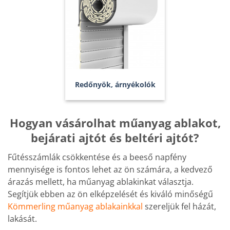
R
edőnyök, árnyékolók
Hogyan vásárolhat műanyag ablakot,
bejárati ajtót és beltéri ajtót?
Fűtésszámlák csökkentése és a beeső napfény
mennyisége is fontos lehet az ön számára, a kedvező
árazás mellett, ha műanyag ablakinkat választja.
Segítjük ebben az ön elképzelését és kiváló minőségű
Kömmerling műanyag ablakainkkal
szereljük fel házát,
lakását.