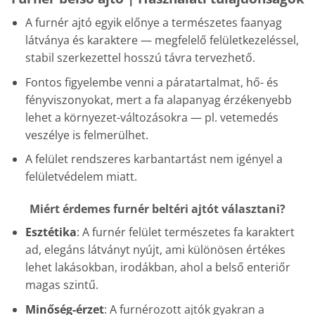
A furnér ajtó egyik előnye a természetes faanyag
látványa és karaktere — megfelelő felületkezeléssel,
stabil szerkezettel hosszú távra tervezhető.
Fontos figyelembe venni a páratartalmat, hő- és
fényviszonyokat, mert a fa alapanyag érzékenyebb
lehet a környezet-változásokra — pl. vetemedés
veszélye is felmerülhet.
A felület rendszeres karbantartást nem igényel a
felületvédelem miatt.
Miért érdemes furnér beltéri ajtót választani?
Esztétika
: A furnér felület természetes fa karaktert
ad, elegáns látványt nyújt, ami különösen értékes
lehet lakásokban, irodákban, ahol a belső enteriőr
magas szintű.
Minőség-érzet
: A furnérozott ajtók gyakran a