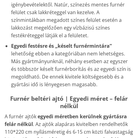
igénybevételektől. Natúr, színezés mentes furnér
felület csak lakkréteggel van kezelve. A
színmintákban megadott színes felület esetén a
lakkozást megelőzően egy vízbázisú színes
festékréteggel látják el a felületet.
Egyedi festésre
és „késelt furnérmintára”
lehetőség ebben a kategóriában nem lehetséges.
Más gyártmányunknál, néhány esetben az egyszer
és többször késelt furnérborítás és az egyedi szín is
megoldható. De ennek kivitele költségesebb és a
gyártási idő is lényegesen magasabb.
Furnér beltéri ajtó | Egyedi méret – felár
nélkül
A furnér ajtók
egyedi méretben kerülnek gyártásra
felár nélkül
. Az ajtók alapáras kivitelben rendelhetők
110*220 cm nyílásméretig és 6-15 cm közti falvastagság