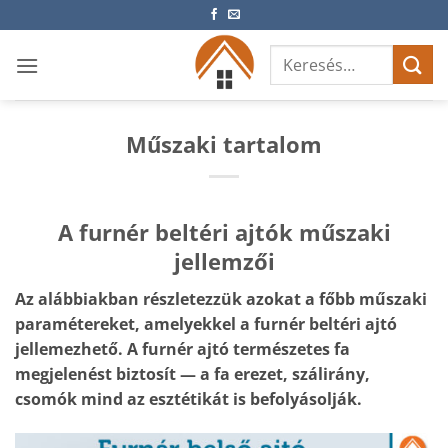
Skip
to
Keresés
content
a
következőre:
Műszaki tartalom
A furnér beltéri ajtók műszaki
jellemzői
Az alábbiakban részletezzük azokat a főbb műszaki
paramétereket, amelyekkel a furnér beltéri ajtó
jellemezhető. A furnér ajtó természetes fa
megjelenést biztosít — a fa erezet, szálirány,
csomók mind az esztétikát is befolyásolják.