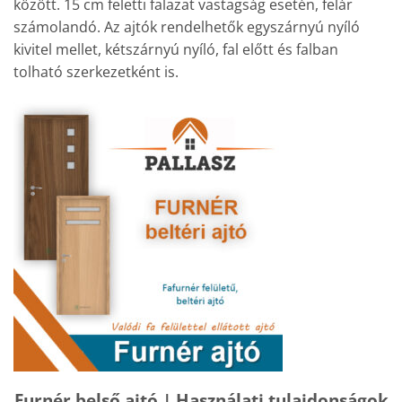
között. 15 cm feletti falazat vastagság esetén, felár
számolandó. Az ajtók rendelhetők egyszárnyú nyíló
kivitel mellet, kétszárnyú nyíló, fal előtt és falban
tolható szerkezetként is.
Furnér belső ajtó | Használati tulajdonságok