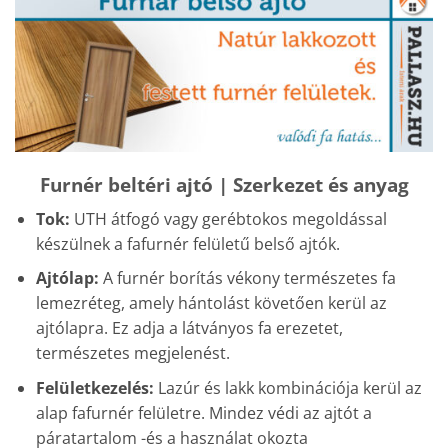
Furnér beltéri ajtó | Szerkezet és anyag
Tok:
UTH átfogó vagy gerébtokos megoldással
készülnek a fafurnér felületű belső ajtók.
Ajtólap:
A furnér borítás vékony természetes fa
lemezréteg, amely hántolást követően kerül az
ajtólapra. Ez adja a látványos fa erezetet,
természetes megjelenést.
Felületkezelés:
Lazúr és lakk kombinációja kerül az
alap fafurnér felületre. Mindez védi az ajtót a
páratartalom -és a használat okozta