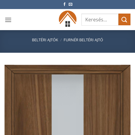
Skip
to
Keresés
content
a
következőre:
BELTÉRI AJTÓK
/
FURNÉR BELTÉRI AJTÓ