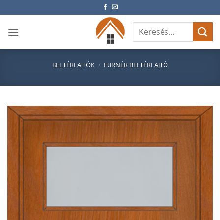
Skip
to
Keresés
content
a
következőre:
BELTÉRI AJTÓK
/
FURNÉR BELTÉRI AJTÓ