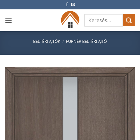
Skip
to
Keresés
content
a
következőre:
BELTÉRI AJTÓK
/
FURNÉR BELTÉRI AJTÓ