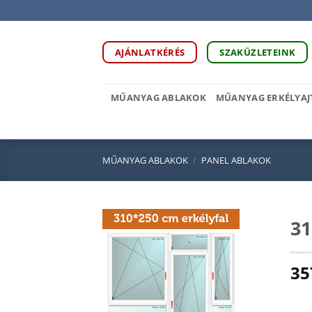
Skip
to
content
AJÁNLATKÉRÉS
SZAKÜZLETEINK
MŰANYAG ABLAKOK
MŰANYAG ERKÉLYAJ
MŰANYAG ABLAKOK
/
PANEL ABLAKOK
31
35