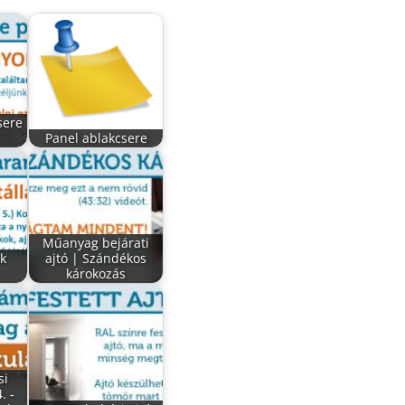
sere
Panel ablakcsere
Műanyag bejárati
k
ajtó | Szándékos
károkozás
si
. -