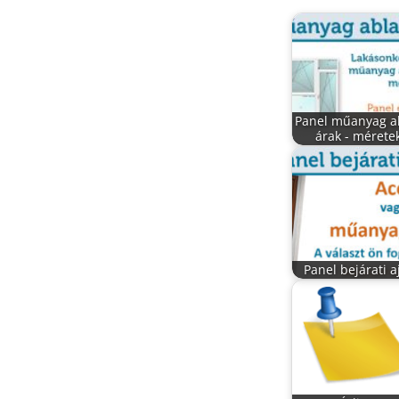
Panel műanyag a
árak - mérete
Panel bejárati a