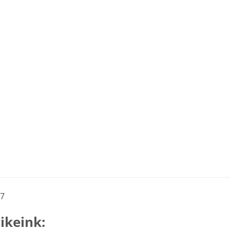
27
ikeink: