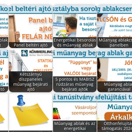
blak
Energetikai besorolás
Műanyag ablakc
k
Panel beltéri ajtó
és műanyag ablak
panelben
Kétszárnyú
díszpaneles
5 pontos és MABISZ
műanyag bejárati
rúdzáras műanyag
Műanyag abla
jtó
ajtó
bejárati ajtók
garanciával
Műanyag ablak és az
Otthonfelújítá
energetikai
támogatás 2024