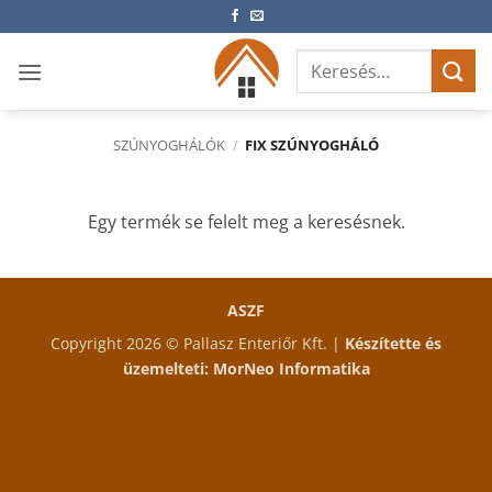
Skip
to
Keresés
content
a
következőre:
SZÚNYOGHÁLÓK
/
FIX SZÚNYOGHÁLÓ
Egy termék se felelt meg a keresésnek.
ASZF
Copyright 2026 © Pallasz Enteriőr Kft. |
Készítette és
üzemelteti:
MorNeo Informatika