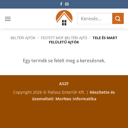
Skip
to
Keresés
content
a
következőre:
BELTÉRI AJTÓK
/
FESTETT MDF BELTÉRI AJTÓ
/
TELE ÉS MART
FELÜLETŰ AJTÓK
Egy termék se felelt meg a keresésnek.
ASZF
Copyright 2026 © Pallasz Enteriőr Kft. |
Készítette és
üzemelteti:
MorNeo Informatika