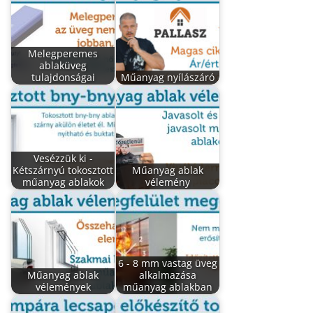
Melegperemes
ablaküveg
tulajdonságai
Műanyag nyílászáró
Vesézzük ki -
Kétszárnyú tokosztott
Műanyag ablak
műanyag ablakok
vélemény
6 - 8 mm vastag üveg
Műanyag ablak
alkalmazása
vélemények
műanyag ablakban