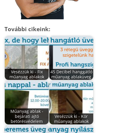
További cikeink:
Vesézzük ki - Fix
45 Decibel hanggátló
műanyag ablakok
műanyag ablaküveg
Műanyag ablak -
bejárati ajtó
Vesézzük ki - Kör
betörésvédelem
műanyag ablakok