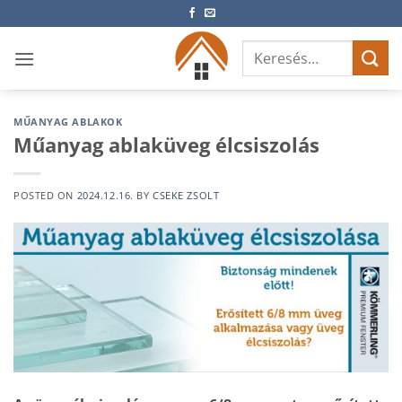
Skip
to
Keresés
content
a
következőre:
MŰANYAG ABLAKOK
Műanyag ablaküveg élcsiszolás
POSTED ON
2024.12.16.
BY
CSEKE ZSOLT