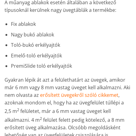
A műanyag ablakok esetén általában a következő
típusoknál kerülnek nagy üvegtáblák a termékbe:
Fix ablakok
Nagy bukó ablakok
Toló-bukó erkélyajtók
Emelő-toló erkélyajtók
PremiSlide toló erkélyajtók
Gyakran lépik át azt a felülethatárt az üvegek, amikor
már 6 mm vagy 8 mm vastag üveget kell alkalmazni. Aki
nem olvasta az
erősített üvegekről szóló cikkemet
,
azoknak mondom el, hogy ha az üvegfelület túllépi a
2
2,5 m
felületet, már a 6 mm vastag üveget kell
2
alkalmazni. 4 m
felület felett pedig kötelező, a 8 mm
erősített üveg alkalmazása. Olcsóbb megoldásként
lehetőség van az üvegfelületek csiszolására is.