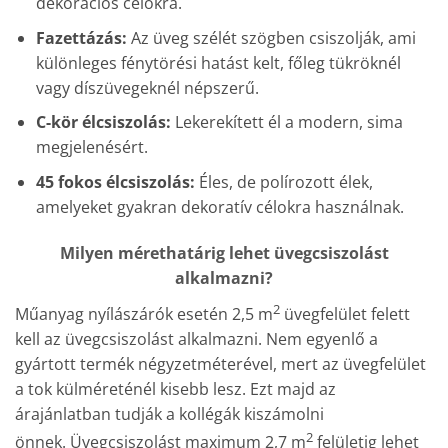
dekorációs célokra.
Fazettázás:
Az üveg szélét szögben csiszolják, ami
különleges fénytörési hatást kelt, főleg tükröknél
vagy díszüvegeknél népszerű.
C-kör élcsiszolás:
Lekerekített él a modern, sima
megjelenésért.
45 fokos élcsiszolás:
Éles, de polírozott élek,
amelyeket gyakran dekoratív célokra használnak.
Milyen mérethatárig lehet üvegcsiszolást
alkalmazni?
2
Műanyag nyílászárók esetén 2,5 m
üvegfelület felett
kell az üvegcsiszolást alkalmazni. Nem egyenlő a
gyártott termék négyzetméterével, mert az üvegfelület
a tok külméreténél kisebb lesz. Ezt majd az
árajánlatban tudják a kollégák kiszámolni
2
önnek. Üvegcsiszolást maximum 2,7 m
felületig lehet