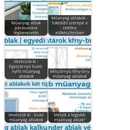
Műanyag ablakok -
Műanyag ablak
toktoldó szerepe a
párásodása
redőny
légbevezetés
előkészítésben
Vesézzük ki -
Egyszárnyú bukó-
nyíló műanyag
kétszárnyú kfny-bny
ablakok
műanyag ablakok
Vesézzük ki - bukó
Melyik a legjobb
műanyag ablakok
műanyag ablak?