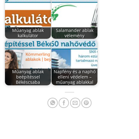
Műanyag ablak
Salamander ablak
kalkulátor
vélemény
Műanyag ablak
Napfény és a naphő
beépítéssel
elleni védelem –
Békéscsaba
műanyag ablakkal