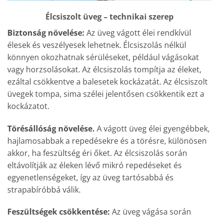
Élcsiszolt üveg – technikai szerep
Biztonság növelése:
Az üveg vágott élei rendkívül
élesek és veszélyesek lehetnek. Élcsiszolás nélkül
könnyen okozhatnak sérüléseket, például vágásokat
vagy horzsolásokat. Az élcsiszolás tompítja az éleket,
ezáltal csökkentve a balesetek kockázatát. Az élcsiszolt
üvegek tompa, sima szélei jelentősen csökkentik ezt a
kockázatot.
Törésállóság növelése.
A vágott üveg élei gyengébbek,
hajlamosabbak a repedésekre és a törésre, különösen
akkor, ha feszültség éri őket. Az élcsiszolás során
eltávolítják az éleken lévő mikró repedéseket és
egyenetlenségeket, így az üveg tartósabbá és
strapabíróbbá válik.
Feszültségek csökkentése:
Az üveg vágása során