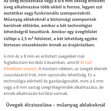
Az üveg élcsiszolása vagy a 6/8 mm vastag erősített
üveg alkalmazása több okból is fontos, legyen szó
esztétikai vagy funkcionális szempontokról.
Műanyag ablakoknál a biztonsági szempontok
kerülnek előtérbe, amikor a két technológiai
lehetőségről beszélünk. Amikor egy üvegfelület
2
túllépi a 2,5 m
felületet, a két lehetőség egyike
biztosan visszaköszön önnek az árajánlatban.
6 mm és a 8 mm-es erősített üvegekkel már
foglalkoztam korábbi írásaimban, amiről
itt tud
bővebben olvasni.
A mostani cikkben, az üvegek éleinek
csiszolásáról írok, mint opcionális lehetőség. Ez a
technológia elérhető és gazdaságosabb, mint a 6 mm
vagy a 8 mm vastag üvegrétegrendek alkalmazása, de
ennek alkalmazási korlátai vannak.
Üvegek élcsiszolása – műanyag ablakoknál