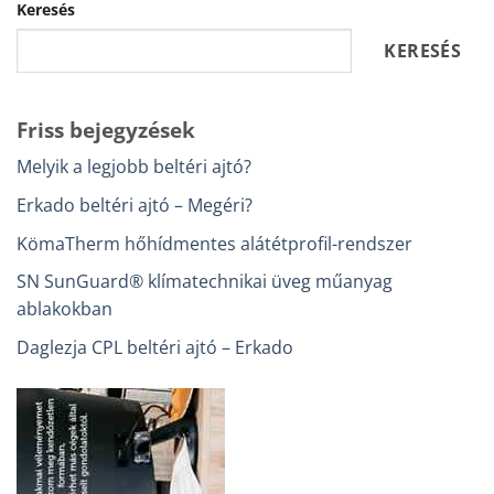
Keresés
KERESÉS
Friss bejegyzések
Melyik a legjobb beltéri ajtó?
Erkado beltéri ajtó – Megéri?
KömaTherm hőhídmentes alátétprofil-rendszer
SN SunGuard® klímatechnikai üveg műanyag
ablakokban
Daglezja CPL beltéri ajtó – Erkado