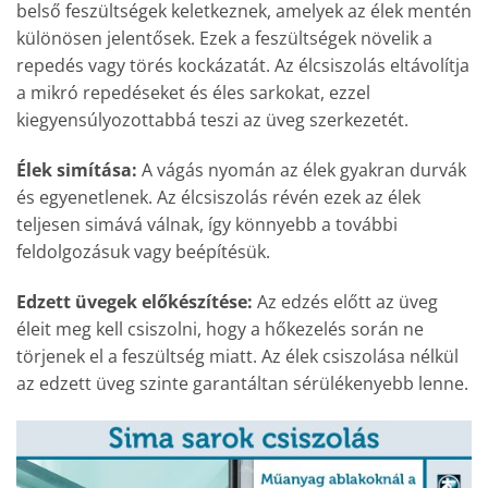
belső feszültségek keletkeznek, amelyek az élek mentén
különösen jelentősek. Ezek a feszültségek növelik a
repedés vagy törés kockázatát. Az élcsiszolás eltávolítja
a mikró repedéseket és éles sarkokat, ezzel
kiegyensúlyozottabbá teszi az üveg szerkezetét.
Élek simítása:
A vágás nyomán az élek gyakran durvák
és egyenetlenek. Az élcsiszolás révén ezek az élek
teljesen simává válnak, így könnyebb a további
feldolgozásuk vagy beépítésük.
Edzett üvegek előkészítése:
Az edzés előtt az üveg
éleit meg kell csiszolni, hogy a hőkezelés során ne
törjenek el a feszültség miatt. Az élek csiszolása nélkül
az edzett üveg szinte garantáltan sérülékenyebb lenne.