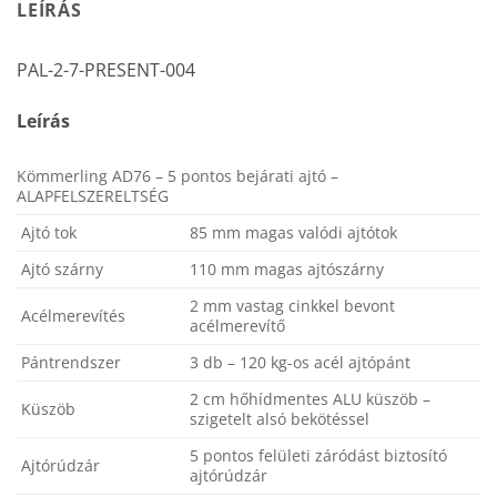
LEÍRÁS
PAL-2-7-PRESENT-004
Leírás
Kömmerling AD76 – 5 pontos bejárati ajtó –
ALAPFELSZERELTSÉG
Ajtó tok
85 mm magas valódi ajtótok
Ajtó szárny
110 mm magas ajtószárny
2 mm vastag cinkkel bevont
Acélmerevítés
acélmerevítő
Pántrendszer
3 db – 120 kg-os acél ajtópánt
2 cm hőhídmentes ALU küszöb –
Küszöb
szigetelt alsó bekötéssel
5 pontos felületi záródást biztosító
Ajtórúdzár
ajtórúdzár