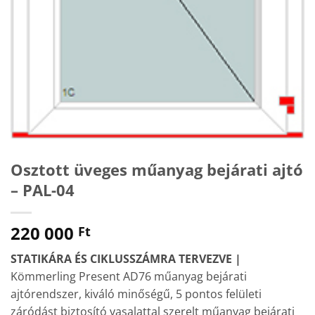
Osztott üveges műanyag bejárati ajtó
– PAL-04
220 000
Ft
STATIKÁRA ÉS CIKLUSSZÁMRA TERVEZVE |
Kömmerling Present AD76 műanyag bejárati
ajtórendszer, kiváló minőségű, 5 pontos felületi
záródást biztosító vasalattal szerelt műanyag bejárati