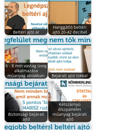
Hanggátló beltéri
Beltéri ajtó ár
ajtó 20-42 decibel
6 - 8 mm vastag üveg
alkalmazása
műanyag ablakban
Bejárati ajtó tokkal
Kétszárnyú
díszpaneles
Biztonsági bejárati
műanyag bejárati
ajtó
ajtó