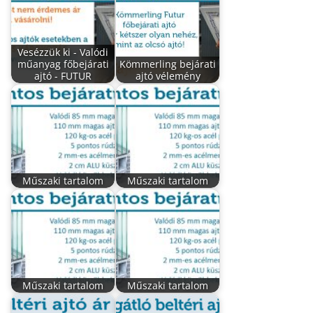
Vesézzük ki - Valódi
műanyag főbejárati
Kömmerling bejárati
ajtó - FUTUR
ajtó vélemény
Műszaki tartalom
Műszaki tartalom
Műszaki tartalom
Műszaki tartalom