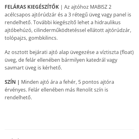
FELÁRAS KIEGÉSZÍTŐK
| Az ajtóhoz MABISZ 2
acélcsapos ajtórúdzár és a 3 rétegű üveg vagy panel is
rendelhető. További kiegészítő lehet a hidraulikus
ajtóbehúzó, cilinderműködtetéssel ellátott ajtórúdzár,
tolópajzs, gombkilincs.
Az osztott bejárati ajtó alap üvegezése a víztiszta (float)
üveg, de felár ellenében bármilyen katedrál vagy
savmart üveg is kérhető.
SZÍN |
Minden ajtó ára a fehér, 5 pontos ajtóra
érvényes. Felár ellenében más Renolit szín is
rendelhető.