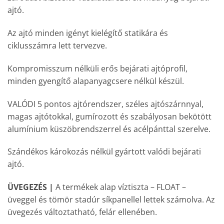
ajtó.
Az ajtó minden igényt kielégítő statikára és
ciklusszámra lett tervezve.
Kompromisszum nélküli erős bejárati ajtóprofil,
minden gyengítő alapanyagcsere nélkül készül.
VALÓDI 5 pontos ajtórendszer, széles ajtószárnnyal,
magas ajtótokkal, gumírozott és szabályosan bekötött
alumínium küszöbrendszerrel és acélpánttal szerelve.
Szándékos károkozás nélkül gyártott valódi bejárati
ajtó.
ÜVEGEZÉS |
A termékek alap víztiszta – FLOAT –
üveggel és tömör stadúr síkpanellel lettek számolva. Az
üvegezés változtatható, felár ellenében.