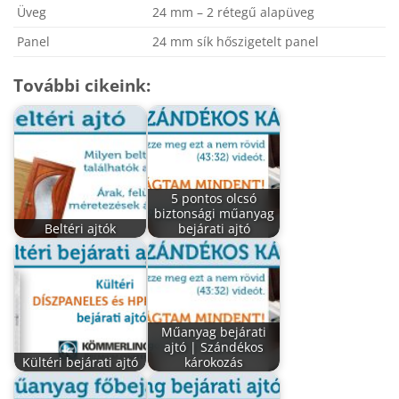
Üveg
24 mm – 2 rétegű alapüveg
Panel
24 mm sík hőszigetelt panel
További cikeink:
5 pontos olcsó
biztonsági műanyag
Beltéri ajtók
bejárati ajtó
Műanyag bejárati
ajtó | Szándékos
Kültéri bejárati ajtó
károkozás