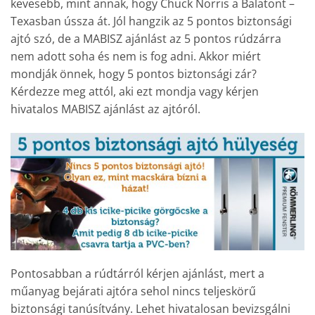
kevesebb, mint annak, hogy Chuck Norris a Balatont –
Texasban ússza át. Jól hangzik az 5 pontos biztonsági
ajtó szó, de a MABISZ ajánlást az 5 pontos rúdzárra
nem adott soha és nem is fog adni. Akkor miért
mondják önnek, hogy 5 pontos biztonsági zár?
Kérdezze meg attól, aki ezt mondja vagy kérjen
hivatalos MABISZ ajánlást az ajtóról.
Pontosabban a rúdtárról kérjen ajánlást, mert a
műanyag bejárati ajtóra sehol nincs teljeskörű
biztonsági tanúsítvány. Lehet hivatalosan bevizsgálni