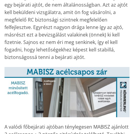
egy bejárati ajtót, de nem általánosságban. Azt az ajtót
kell beküldeni vizsgálatra, amit ön fog vásárolni, a
megfelelő RC biztonsági szintnek megfelelően
felfejlesztve. Egyrészt nagyon drága lenne így az ajtó,
másrészt ezt a bevizsgálást valakinek (önnek) ki kell
fizetnie. Sajnos ez nem éri meg senkinek, így el kell
fogadni, hogy lehetőségekhez képest kell stabillá,
biztonságossá tenni a bejárati ajtót.
A valódi főbejárati ajtóban ténylegesen MABISZ ajánlott