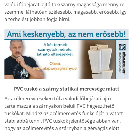
valódi főbejárati ajtó tok/szárny magassága mennyire
szemmel láthatóan szélesebb, magasabb, erősebb, így
a terhelést jobban fogja bírni.
PVC tuskó a szárny statikai merevsége miatt
Az acélmerevítéseken túl a valódi főbejárati ajtó
tartalmazza a szárnyakon belüli PVC hegeszthető
tuskókat. Mindez az acélmerevítés funkcióját hivatott
stabilabbá tenni. PVC tuskók jelentősége abban van,
hogy az acélmerevítés a szárnyban a gérvágás előtt