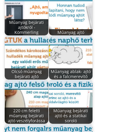
Műanyag bejárati
ajtókról -
Kömmerling
Műanyag ajtó
Olcsó műanyag
Műanyag ablak- ajtó
bejárati ajtó
és a falcmerevítő
220 cm feletti
Műanyag bejárati
műanyag bejárati
ajtó és a statikai
ajtó veszélyforássa
soroló