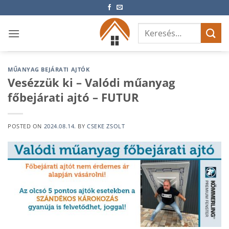
Skip
to
Keresés
content
a
következőre:
MŰANYAG BEJÁRATI AJTÓK
Vesézzük ki – Valódi műanyag
főbejárati ajtó – FUTUR
POSTED ON
2024.08.14.
BY
CSEKE ZSOLT