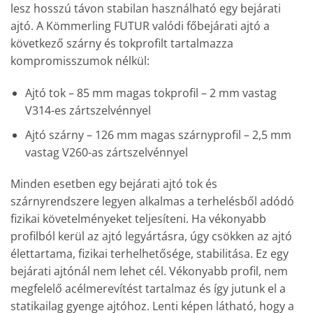
lesz hosszú távon stabilan használható egy bejárati
ajtó. A Kömmerling FUTUR valódi főbejárati ajtó a
következő szárny és tokprofilt tartalmazza
kompromisszumok nélkül:
Ajtó tok – 85 mm magas tokprofil – 2 mm vastag
V314-es zártszelvénnyel
Ajtó szárny – 126 mm magas szárnyprofil – 2,5 mm
vastag V260-as zártszelvénnyel
Minden esetben egy bejárati ajtó tok és
szárnyrendszere legyen alkalmas a terhelésből adódó
fizikai követelményeket teljesíteni. Ha vékonyabb
profilból kerül az ajtó legyártásra, úgy csökken az ajtó
élettartama, fizikai terhelhetősége, stabilitása. Ez egy
bejárati ajtónál nem lehet cél. Vékonyabb profil, nem
megfelelő acélmerevítést tartalmaz és így jutunk el a
statikailag gyenge ajtóhoz. Lenti képen látható, hogy a