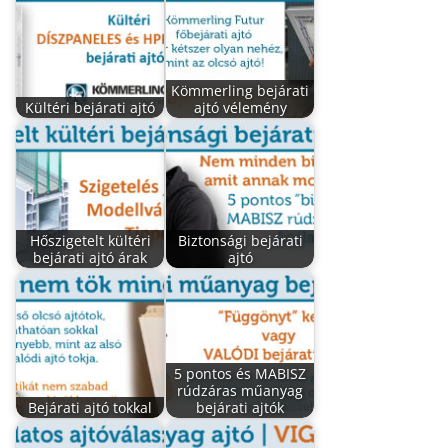
Kömmerling bejárati
Kültéri bejárati ajtó
ajtó vélemény
Hőszigetelt kültéri
Biztonsági bejárati
bejárati ajtó árak
ajtó
5 pontos és MABISZ
rúdzáras műanyag
Bejárati ajtó tokkal
bejárati ajtók