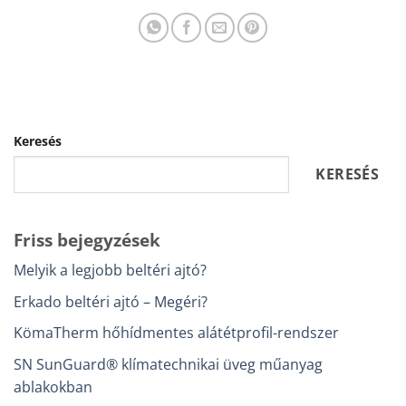
Keresés
KERESÉS
Friss bejegyzések
Melyik a legjobb beltéri ajtó?
Erkado beltéri ajtó – Megéri?
KömaTherm hőhídmentes alátétprofil-rendszer
SN SunGuard® klímatechnikai üveg műanyag
ablakokban