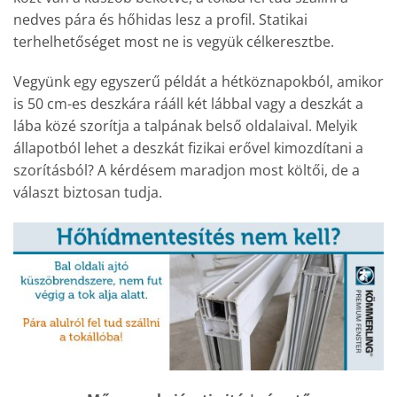
nedves pára és hőhidas lesz a profil. Statikai
terhelhetőséget most ne is vegyük célkeresztbe.
Vegyünk egy egyszerű példát a hétköznapokból, amikor
is 50 cm-es deszkára rááll két lábbal vagy a deszkát a
lába közé szorítja a talpának belső oldalaival. Melyik
állapotból lehet a deszkát fizikai erővel kimozdítani a
szorításból? A kérdésem maradjon most költői, de a
választ biztosan tudja.