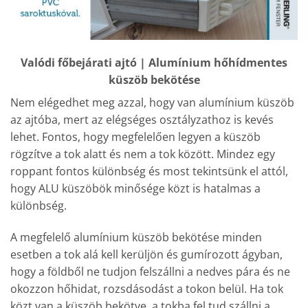
Valódi főbejárati ajtó | Alumínium hőhídmentes
küszöb bekötése
Nem elégedhet meg azzal, hogy van alumínium küszöb
az ajtóba, mert az elégséges osztályzathoz is kevés
lehet. Fontos, hogy megfelelően legyen a küszöb
rögzítve a tok alatt és nem a tok között. Mindez egy
roppant fontos különbség és most tekintsünk el attól,
hogy ALU küszöbök minősége közt is hatalmas a
különbség.
A megfelelő alumínium küszöb bekötése minden
esetben a tok alá kell kerüljön és gumírozott ágyban,
hogy a földből ne tudjon felszállni a nedves pára és ne
okozzon hőhidat, rozsdásodást a tokon belül. Ha tok
közt van a küszöb bekötve, a tokba fel tud szállni a