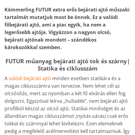
Kömmerling FUTUR extra erős bejárati ajtó műszaki
tartalmát mutatjuk most be önnek.
Ez a valódi
főbejárati ajtó, ami a piac egyik, ha nem a
legerősebb ajtója. Vigyázzon a nagyon olcsó,
bejárati ajtónak mondott – szándékos
károkozókkal szemben.
FUTUR műanyag bejárati ajtó tok és szárny|
Statika és ciklusszám
A
valódi bejárati ajtó
minden esetben statikára és a
magas ciklusszámra van tervezve. Nem lehet cél az
olcsósítás, mert az nyomban a két fő elvárás ellen fog
dolgozni. Egyszóval leírva „hulladék”, nem bejárati ajtó
profilból készül az olcsó ajtó. Statikai minőséget és az
állandóan magas ciklusszámot
(nyitás-zárás)
csak erős
tokkal és szárnnyal lehet kivitelezni. Ezen elemeknek
pedig a megfelelő acélmerevítést kell tartalmazniuk. Így