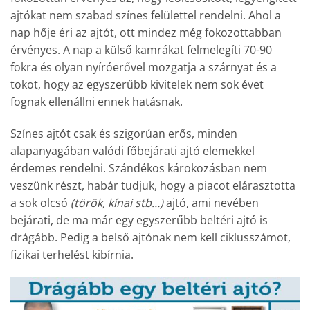
ajtókat nem szabad színes felülettel rendelni. Ahol a
nap hője éri az ajtót, ott mindez még fokozottabban
érvényes. A nap a külső kamrákat felmelegíti 70-90
fokra és olyan nyíróerővel mozgatja a szárnyat és a
tokot, hogy az egyszerűbb kivitelek nem sok évet
fognak ellenállni ennek hatásnak.
Színes ajtót csak és szigorúan erős, minden
alapanyagában valódi főbejárati ajtó elemekkel
érdemes rendelni. Szándékos károkozásban nem
veszünk részt, habár tudjuk, hogy a piacot elárasztotta
a sok olcsó
(török, kínai stb…)
ajtó, ami nevében
bejárati, de ma már egy egyszerűbb beltéri ajtó is
drágább. Pedig a belső ajtónak nem kell ciklusszámot,
fizikai terhelést kibírnia.