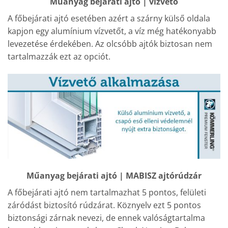
Műanyag bejárati ajtó | vízvető
A főbejárati ajtó esetében azért a szárny külső oldala
kapjon egy alumínium vízvetőt, a víz még hatékonyabb
levezetése érdekében. Az olcsóbb ajtók biztosan nem
tartalmazzák ezt az opciót.
Műanyag bejárati ajtó | MABISZ ajtórúdzár
A főbejárati ajtó nem tartalmazhat 5 pontos, felületi
záródást biztosító rúdzárat. Köznyelv ezt 5 pontos
biztonsági zárnak nevezi, de ennek valóságtartalma