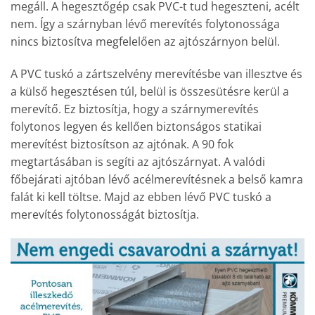
megáll. A hegesztőgép csak PVC-t tud hegeszteni, acélt
nem. Így a szárnyban lévő merevítés folytonossága
nincs biztosítva megfelelően az ajtószárnyon belül.
A PVC tuskó a zártszelvény merevítésbe van illesztve és
a külső hegesztésen túl, belül is összesütésre kerül a
merevítő. Ez biztosítja, hogy a szárnymerevítés
folytonos legyen és kellően biztonságos statikai
merevítést biztosítson az ajtónak. A 90 fok
megtartásában is segíti az ajtószárnyat. A valódi
főbejárati ajtóban lévő acélmerevítésnek a belső kamra
falát ki kell töltse. Majd az ebben lévő PVC tuskó a
merevítés folytonosságát biztosítja.