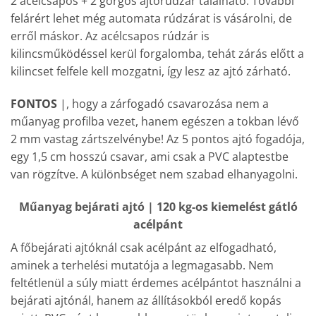
2 acélcsapos + 2 görgős ajtórúdzár található. További
felárért lehet még automata rúdzárat is vásárolni, de
erről máskor. Az acélcsapos rúdzár is
kilincsműködéssel kerül forgalomba, tehát zárás előtt a
kilincset felfele kell mozgatni, így lesz az ajtó zárható.
FONTOS
|, hogy a zárfogadó csavarozása nem a
műanyag profilba vezet, hanem egészen a tokban lévő
2 mm vastag zártszelvénybe! Az 5 pontos ajtó fogadója,
egy 1,5 cm hosszú csavar, ami csak a PVC alaptestbe
van rögzítve. A különbséget nem szabad elhanyagolni.
Műanyag bejárati ajtó | 120 kg-os kiemelést gátló
acélpánt
A főbejárati ajtóknál csak acélpánt az elfogadható,
aminek a terhelési mutatója a legmagasabb. Nem
feltétlenül a súly miatt érdemes acélpántot használni a
bejárati ajtónál, hanem az állításokból eredő kopás