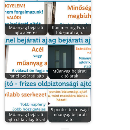
Műanyag bejárati
Kömmerling Futur
ajtó átverés
főbejárati ajtó
Műanyag bejárati
Panel bejárati ajtó
ajtó árak
5 pontos biztonsági
Műanyag bejárati
műanyag bejárati
ajtó oldalvilágítóval
ajtó