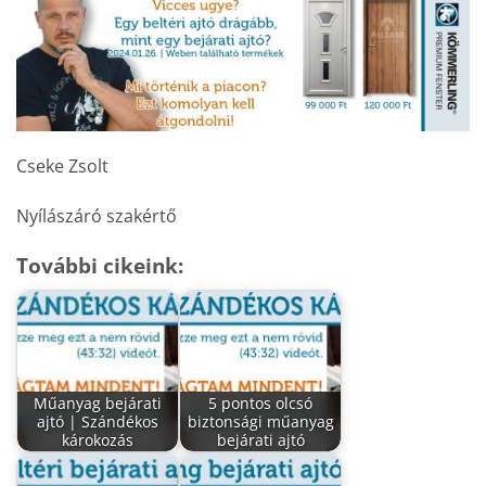
Cseke Zsolt
Nyílászáró szakértő
További cikeink:
Műanyag bejárati
5 pontos olcsó
ajtó | Szándékos
biztonsági műanyag
károkozás
bejárati ajtó