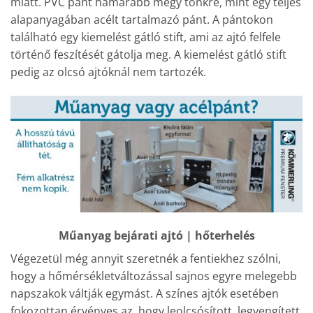
miatt. PVC pánt hamarabb megy tönkre, mint egy teljes
alapanyagában acélt tartalmazó pánt. A pántokon
található egy kiemelést gátló stift, ami az ajtó felfele
történő feszítését gátolja meg. A kiemelést gátló stift
pedig az olcsó ajtóknál nem tartozék.
Műanyag bejárati ajtó | hőterhelés
Végezetül még annyit szeretnék a fentiekhez szólni,
hogy a hőmérsékletváltozással sajnos egyre melegebb
napszakok váltják egymást. A színes ajtók esetében
fokozottan érvényes az, hogy leolcsósított, legyengített