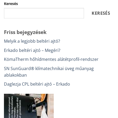
Keresés
KERESÉS
Friss bejegyzések
Melyik a legjobb beltéri ajtó?
Erkado beltéri ajtó – Megéri?
KömaTherm hőhídmentes alátétprofil-rendszer
SN SunGuard® klímatechnikai üveg műanyag
ablakokban
Daglezja CPL beltéri ajtó – Erkado