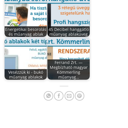
Energetikai besorolás
45 Decibel hanggátló
és műanyag ablak
műanyag ablaküveg
Ferrand Zrt. —
Megbízható magyar
Vesézzük ki - bukó
Kömmerling
műanyag ablakok
műanyag…