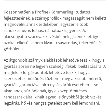
Köszönhetően a Profine (Kömmerling) tudatos
fejlesztésének, a szárnyprofilok magasságát nem kellett
megnövelni annak érdekében, egyszerre több
rendszerhez is felhasználhatóak legyenek. Az
alacsonyabb szárnyak kevésbé melegszenek fel, így
azokat elkerüli a nem kívánt csavarodás, tekeredés és
görbület is.
Az átgondolt szárnykialakítások lehetővé teszik, hogy a
gyártás során ne legyen szükség „fékek” beiktatására. A
megfelelő forgáspontok lehetővé teszik, hogy a
szerkezetek működés közben – még a kisebb méretű,
gyártási garanciával bíró nyílászárók esetében – se
akadjanak, súrlódjanak, így a középtömítéses
rendszerek által kínált egyedi előnyökből (jobb víz -és
légzárás, hő -és hangszigetelés) sem kell lemondani.