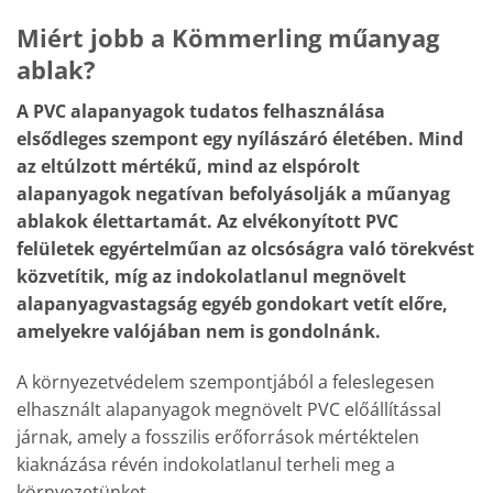
Miért jobb a Kömmerling műanyag
ablak?
A PVC alapanyagok tudatos felhasználása
elsődleges szempont egy nyílászáró életében. Mind
az eltúlzott mértékű, mind az elspórolt
alapanyagok negatívan befolyásolják a műanyag
ablakok élettartamát. Az elvékonyított PVC
felületek egyértelműan az olcsóságra való törekvést
közvetítik, míg az indokolatlanul megnövelt
alapanyagvastagság egyéb gondokart vetít előre,
amelyekre valójában nem is gondolnánk.
A környezetvédelem szempontjából a feleslegesen
elhasznált alapanyagok megnövelt PVC előállítással
járnak, amely a fosszilis erőforrások mértéktelen
kiaknázása révén indokolatlanul terheli meg a
környezetünket.