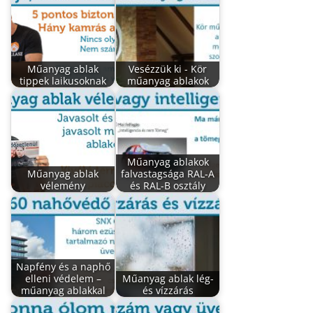
Műanyag ablak
Vesézzük ki - Kör
tippek laikusoknak
műanyag ablakok
Műanyag ablakok
Műanyag ablak
falvastagsága RAL-A
vélemény
és RAL-B osztály
Napfény és a naphő
elleni védelem –
Műanyag ablak lég-
műanyag ablakkal
és vízzárás