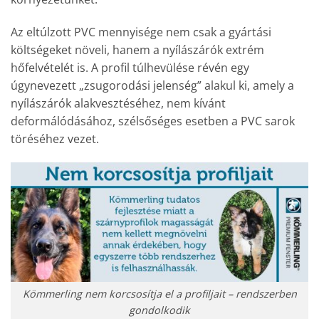
Az eltúlzott PVC mennyisége nem csak a gyártási
költségeket növeli, hanem a nyílászárók extrém
hőfelvételét is. A profil túlhevülése révén egy
úgynevezett „zsugorodási jelenség” alakul ki, amely a
nyílászárók alakvesztéséhez, nem kívánt
deformálódásához, szélsőséges esetben a PVC sarok
töréséhez vezet.
Kömmerling nem korcsosítja el a profiljait – rendszerben
gondolkodik