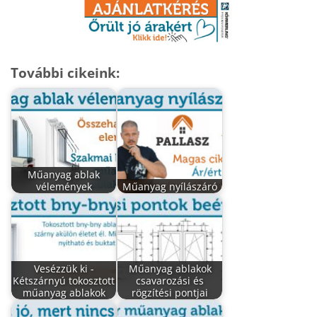
További cikeink:
Műanyag ablak
vélemények
Műanyag nyílászáró
Vesézzük ki -
Műanyag ablakok
Kétszárnyú tokosztott
csavarozási és
műanyag ablakok
rögzítési pontjai