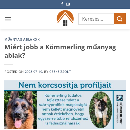
Skip
to
Keresés
content
a
következőre:
MŰANYAG ABLAKOK
Miért jobb a Kömmerling műanyag
ablak?
POSTED ON
2023.07.10.
BY
CSEKE ZSOLT