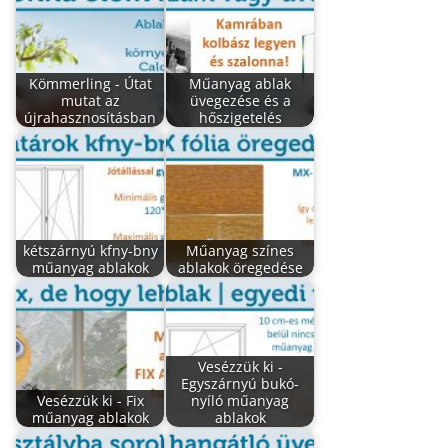
Kömmerling - Útat
Műanyag ablak
mutat az
üvegezése és a
újrahasznosításban
hőszigetelés
kétszárnyú kfny-bny
Műanyag színes
műanyag ablakok
ablakok öregedése
Vesézzük ki -
Egyszárnyú bukó-
Vesézzük ki - Fix
nyíló műanyag
műanyag ablakok
ablakok