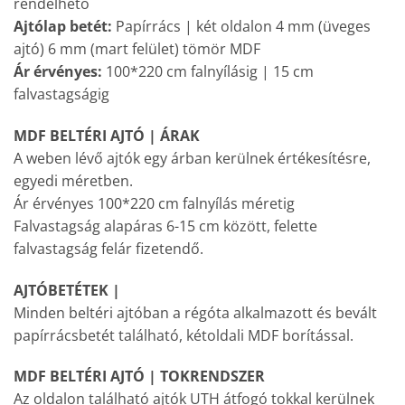
rendelhető
Ajtólap betét:
Papírrács | két oldalon 4 mm (üveges
ajtó) 6 mm (mart felület) tömör MDF
Ár érvényes:
100*220 cm falnyílásig | 15 cm
falvastagságig
MDF BELTÉRI AJTÓ | ÁRAK
A weben lévő ajtók egy árban kerülnek értékesítésre,
egyedi méretben.
Ár érvényes 100*220 cm falnyílás méretig
Falvastagság alapáras 6-15 cm között, felette
falvastagság felár fizetendő.
AJTÓBETÉTEK |
Minden beltéri ajtóban a régóta alkalmazott és bevált
papírrácsbetét található, kétoldali MDF borítással.
MDF BELTÉRI AJTÓ | TOKRENDSZER
Az oldalon található ajtók UTH átfogó tokkal kerülnek