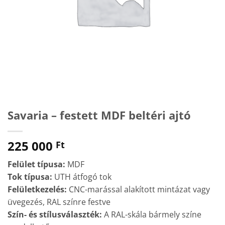
Savaria – festett MDF beltéri ajtó
225 000
Ft
Felület típusa:
MDF
Tok típusa:
UTH átfogó tok
Felületkezelés:
CNC-marással alakított mintázat vagy
üvegezés, RAL színre festve
Szín- és stílusválaszték:
A RAL-skála bármely színe