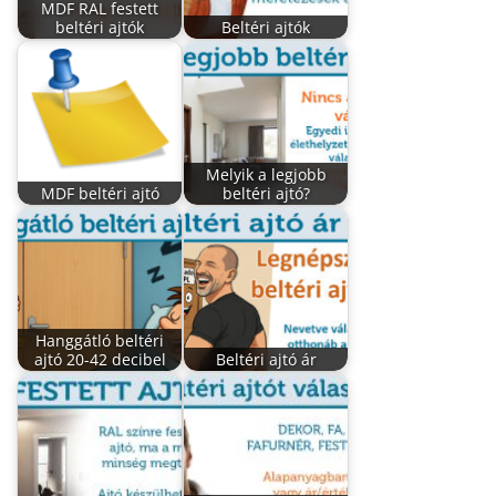
MDF RAL festett
beltéri ajtók
Beltéri ajtók
Melyik a legjobb
MDF beltéri ajtó
beltéri ajtó?
Hanggátló beltéri
ajtó 20-42 decibel
Beltéri ajtó ár