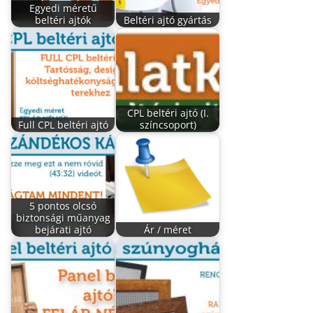
Egyedi méretű
beltéri ajtók
Beltéri ajtó gyártás
CPL beltéri ajtó (I.
Full CPL beltéri ajtó
színcsoport)
5 pontos olcsó
biztonsági műanyag
bejárati ajtó
Ár / méret