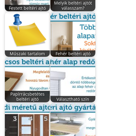
Melyik beltéri ajtót
Festett beltéri ajtó
válasszam?
Műszaki tartalom
Fehér beltéri ajtó
Papírrácsbetétes
beltéri ajtó
Választható szín