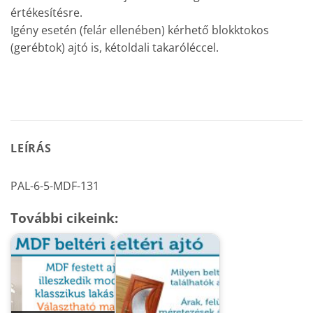
értékesítésre.
Igény esetén (felár ellenében) kérhető blokktokos
(gerébtok) ajtó is, kétoldali takaróléccel.
LEÍRÁS
PAL-6-5-MDF-131
További cikeink: