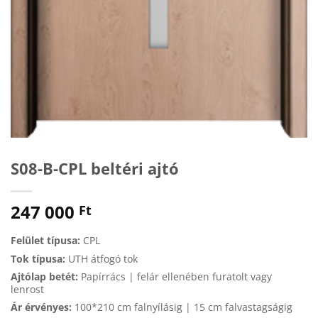
S08-B-CPL beltéri ajtó
247 000
Ft
Felület típusa:
CPL
Tok típusa:
UTH átfogó tok
Ajtólap betét:
Papírrács | felár ellenében furatolt vagy
lenrost
Ár érvényes:
100*210 cm falnyílásig | 15 cm falvastagságig