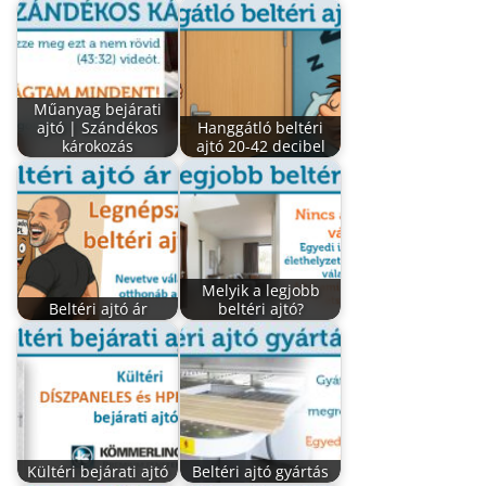
Műanyag bejárati
ajtó | Szándékos
Hanggátló beltéri
károkozás
ajtó 20-42 decibel
Melyik a legjobb
Beltéri ajtó ár
beltéri ajtó?
Kültéri bejárati ajtó
Beltéri ajtó gyártás