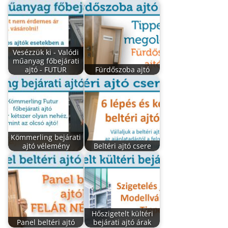
Vesézzük ki - Valódi
műanyag főbejárati
ajtó - FUTUR
Fürdőszoba ajtó
Kömmerling bejárati
ajtó vélemény
Beltéri ajtó csere
Hőszigetelt kültéri
Panel beltéri ajtó
bejárati ajtó árak