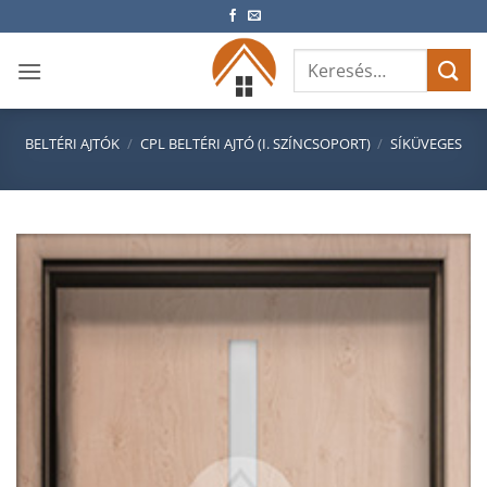
Skip
to
Keresés
content
a
következőre:
BELTÉRI AJTÓK
/
CPL BELTÉRI AJTÓ (I. SZÍNCSOPORT)
/
SÍKÜVEGES