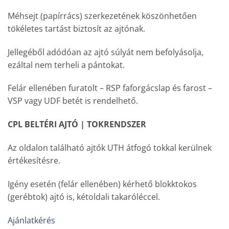
Méhsejt (papírrács) szerkezetének köszönhetően
tökéletes tartást biztosít az ajtónak.
Jellegéből adódóan az ajtó súlyát nem befolyásolja,
ezáltal nem terheli a pántokat.
Felár ellenében furatolt – RSP faforgácslap és farost –
VSP vagy UDF betét is rendelhető.
CPL BELTÉRI AJTÓ | TOKRENDSZER
Az oldalon található ajtók UTH átfogó tokkal kerülnek
értékesítésre.
Igény esetén (felár ellenében) kérhető blokktokos
(gerébtok) ajtó is, kétoldali takaróléccel.
Ajánlatkérés