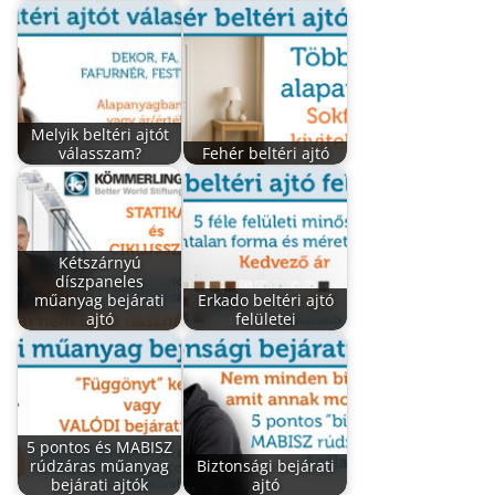
Melyik beltéri ajtót
válasszam?
Fehér beltéri ajtó
Kétszárnyú
díszpaneles
műanyag bejárati
Erkado beltéri ajtó
ajtó
felületei
5 pontos és MABISZ
rúdzáras műanyag
Biztonsági bejárati
bejárati ajtók
ajtó