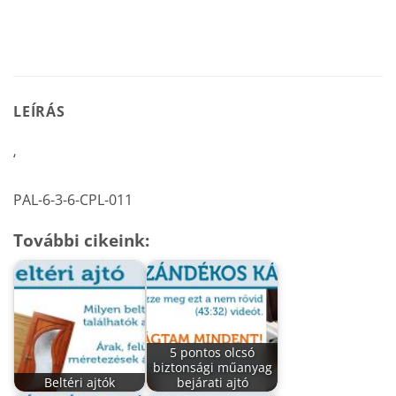
LEÍRÁS
‘
PAL-6-3-6-CPL-011
További cikeink:
5 pontos olcsó
biztonsági műanyag
Beltéri ajtók
bejárati ajtó