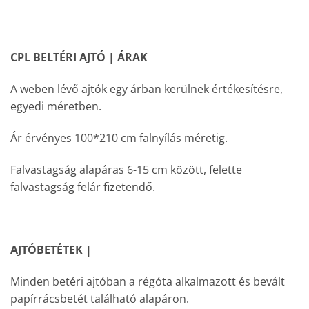
CPL BELTÉRI AJTÓ | ÁRAK
A weben lévő ajtók egy árban kerülnek értékesítésre,
egyedi méretben.
Ár érvényes 100*210 cm falnyílás méretig.
Falvastagság alapáras 6-15 cm között, felette
falvastagság felár fizetendő.
AJTÓBETÉTEK |
Minden betéri ajtóban a régóta alkalmazott és bevált
papírrácsbetét található alapáron.