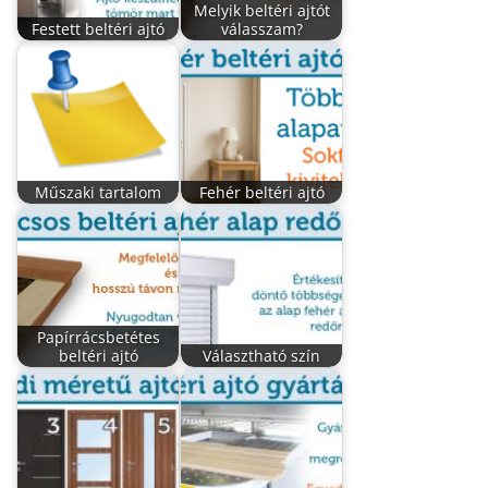
Melyik beltéri ajtót
Festett beltéri ajtó
válasszam?
Műszaki tartalom
Fehér beltéri ajtó
Papírrácsbetétes
beltéri ajtó
Választható szín