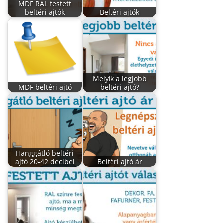
MDF RAL festett
beltéri ajtók
Beltéri ajtók
Melyik a legjobb
MDF beltéri ajtó
beltéri ajtó?
Hanggátló beltéri
ajtó 20-42 decibel
Beltéri ajtó ár