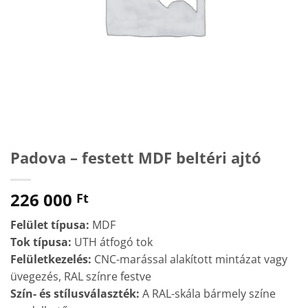
Padova – festett MDF beltéri ajtó
226 000
Ft
Felület típusa:
MDF
Tok típusa:
UTH átfogó tok
Felületkezelés:
CNC-marással alakított mintázat vagy
üvegezés, RAL színre festve
Szín- és stílusválaszték:
A RAL-skála bármely színe