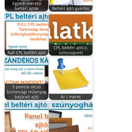
Egyedi méretű
beltéri ajtók
Beltéri ajtó gyártás
CPL beltéri ajtó (I.
Full CPL beltéri ajtó
színcsoport)
5 pontos olcsó
biztonsági műanyag
bejárati ajtó
Ár / méret