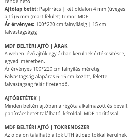
rendelhető
Ajtólap betét:
Papírrács | két oldalon 4 mm (üveges
ajtó) 6 mm (mart felület) tömör MDF
Ár érvényes:
100*220 cm falnyílásig | 15 cm
falvastagságig
MDF BELTÉRI AJTÓ | ÁRAK
A weben lévő ajtók egy árban kerülnek értékesítésre,
egyedi méretben.
Ár érvényes 100*220 cm falnyílás méretig
Falvastagság alapáras 6-15 cm között, felette
falvastagság felár fizetendő.
AJTÓBETÉTEK |
Minden beltéri ajtóban a régóta alkalmazott és bevált
papírrácsbetét található, kétoldali MDF borítással.
MDF BELTÉRI AJTÓ | TOKRENDSZER
Az oldalon található ajtók UTH átfogó tokkal kerülnek