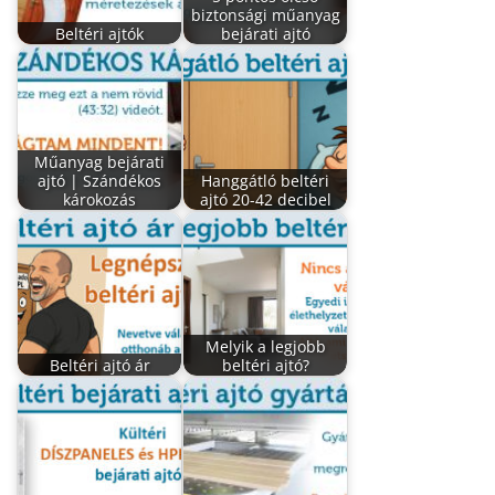
biztonsági műanyag
Beltéri ajtók
bejárati ajtó
Műanyag bejárati
ajtó | Szándékos
Hanggátló beltéri
károkozás
ajtó 20-42 decibel
Melyik a legjobb
Beltéri ajtó ár
beltéri ajtó?