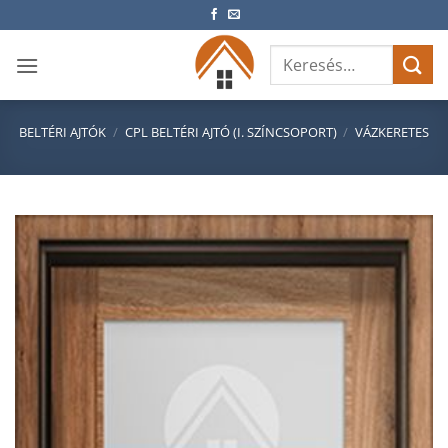
Skip
to
Keresés
content
a
következőre:
BELTÉRI AJTÓK
/
CPL BELTÉRI AJTÓ (I. SZÍNCSOPORT)
/
VÁZKERETES