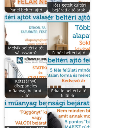
Hőszigetelt kültéri
Panel beltéri ajtó
bejárati ajtó árak
Melyik beltéri ajtót
válasszam?
Fehér beltéri ajtó
Kétszárnyú
díszpaneles
műanyag bejárati
Erkado beltéri ajtó
ajtó
felületei