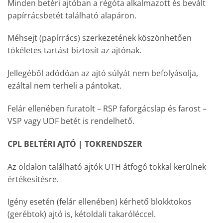
Minden betéri ajtóban a régóta alkalmazott és bevált
papírrácsbetét található alapáron.
Méhsejt (papírrács) szerkezetének köszönhetően
tökéletes tartást biztosít az ajtónak.
Jellegéből adódóan az ajtó súlyát nem befolyásolja,
ezáltal nem terheli a pántokat.
Felár ellenében furatolt – RSP faforgácslap és farost –
VSP vagy UDF betét is rendelhető.
CPL BELTÉRI AJTÓ | TOKRENDSZER
Az oldalon található ajtók UTH átfogó tokkal kerülnek
értékesítésre.
Igény esetén (felár ellenében) kérhető blokktokos
(gerébtok) ajtó is, kétoldali takaróléccel.