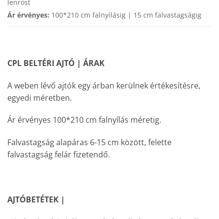
lenrost
Ár érvényes:
100*210 cm falnyílásig | 15 cm falvastagságig
CPL BELTÉRI AJTÓ | ÁRAK
A weben lévő ajtók egy árban kerülnek értékesítésre,
egyedi méretben.
Ár érvényes 100*210 cm falnyílás méretig.
Falvastagság alapáras 6-15 cm között, felette
falvastagság felár fizetendő.
AJTÓBETÉTEK |