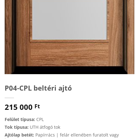
P04-CPL beltéri ajtó
215 000
Ft
Felület típusa:
CPL
Tok típusa:
UTH átfogó tok
Ajtólap betét:
Papírrács | felár ellenében furatolt vagy