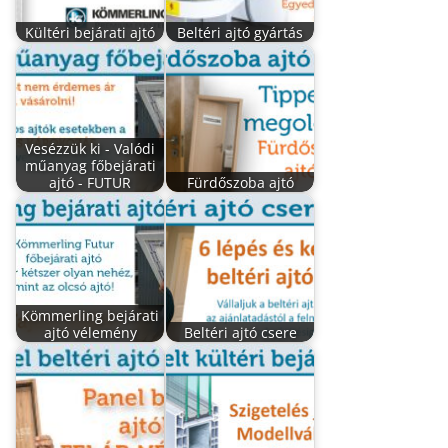
Kültéri bejárati ajtó
Beltéri ajtó gyártás
Vesézzük ki - Valódi
műanyag főbejárati
ajtó - FUTUR
Fürdőszoba ajtó
Kömmerling bejárati
ajtó vélemény
Beltéri ajtó csere