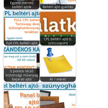
Egyedi méretű
beltéri ajtók
Beltéri ajtó gyártás
CPL beltéri ajtó (I.
Full CPL beltéri ajtó
színcsoport)
5 pontos olcsó
biztonsági műanyag
bejárati ajtó
Ár / méret