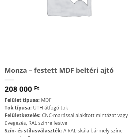
Monza – festett MDF beltéri ajtó
208 000
Ft
Felület típusa:
MDF
Tok típusa:
UTH átfogó tok
Felületkezelés:
CNC-marással alakított mintázat vagy
üvegezés, RAL színre festve
Szín- és stílusválaszték:
A RAL-skála bármely színe