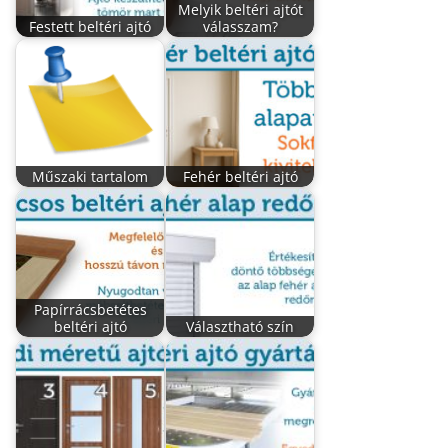
Melyik beltéri ajtót
Festett beltéri ajtó
válasszam?
Műszaki tartalom
Fehér beltéri ajtó
Papírrácsbetétes
beltéri ajtó
Választható szín