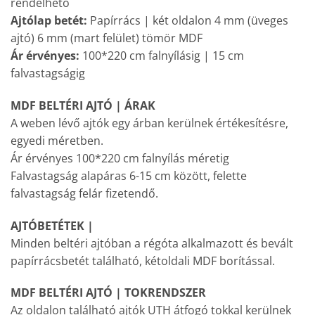
rendelhető
Ajtólap betét:
Papírrács | két oldalon 4 mm (üveges
ajtó) 6 mm (mart felület) tömör MDF
Ár érvényes:
100*220 cm falnyílásig | 15 cm
falvastagságig
MDF BELTÉRI AJTÓ | ÁRAK
A weben lévő ajtók egy árban kerülnek értékesítésre,
egyedi méretben.
Ár érvényes 100*220 cm falnyílás méretig
Falvastagság alapáras 6-15 cm között, felette
falvastagság felár fizetendő.
AJTÓBETÉTEK |
Minden beltéri ajtóban a régóta alkalmazott és bevált
papírrácsbetét található, kétoldali MDF borítással.
MDF BELTÉRI AJTÓ | TOKRENDSZER
Az oldalon található ajtók UTH átfogó tokkal kerülnek