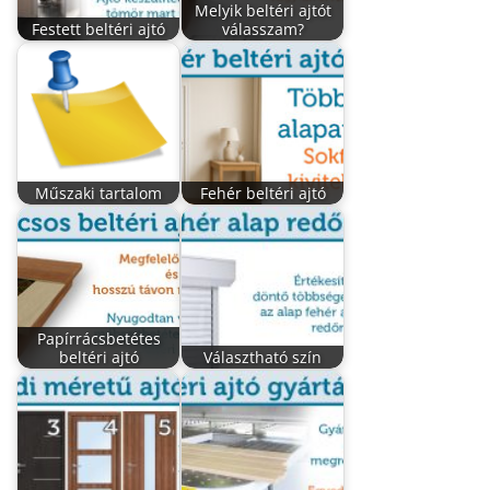
Melyik beltéri ajtót
Festett beltéri ajtó
válasszam?
Műszaki tartalom
Fehér beltéri ajtó
Papírrácsbetétes
beltéri ajtó
Választható szín