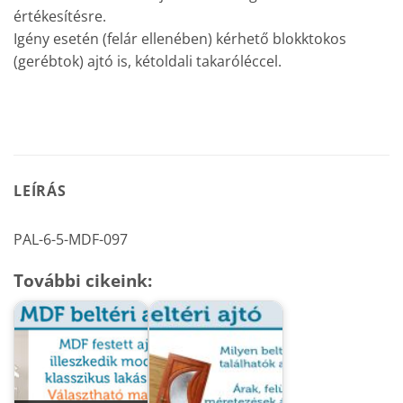
értékesítésre.
Igény esetén (felár ellenében) kérhető blokktokos
(gerébtok) ajtó is, kétoldali takaróléccel.
LEÍRÁS
PAL-6-5-MDF-097
További cikeink: