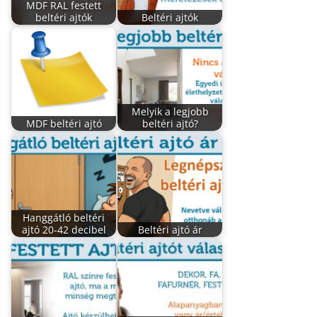
MDF RAL festett
beltéri ajtók
Beltéri ajtók
Melyik a legjobb
MDF beltéri ajtó
beltéri ajtó?
Hanggátló beltéri
ajtó 20-42 decibel
Beltéri ajtó ár