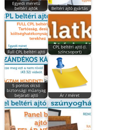
Egyedi méretű
beltéri ajtók
Beltéri ajtó gyártás
CPL beltéri ajtó (I.
Full CPL beltéri ajtó
színcsoport)
5 pontos olcsó
biztonsági műanyag
bejárati ajtó
Ár / méret