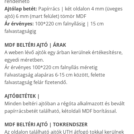
rendelhető
Ajtólap betét:
Papírrács | két oldalon 4 mm (üveges
ajtó) 6 mm (mart felület) tömör MDF
Ár érvényes:
100*220 cm falnyílásig | 15 cm
falvastagságig
MDF BELTÉRI AJTÓ | ÁRAK
A weben lévő ajtók egy árban kerülnek értékesítésre,
egyedi méretben.
Ár érvényes 100*220 cm falnyílás méretig
Falvastagság alapáras 6-15 cm között, felette
falvastagság felár fizetendő.
AJTÓBETÉTEK |
Minden beltéri ajtóban a régóta alkalmazott és bevált
papírrácsbetét található, kétoldali MDF borítással.
MDF BELTÉRI AJTÓ | TOKRENDSZER
Az oldalon található ajtók UTH átfogó tokkal kerülnek