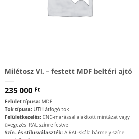
Milétosz VI. – festett MDF beltéri ajtó
235 000
Ft
Felület típusa:
MDF
Tok típusa:
UTH átfogó tok
Felületkezelés:
CNC-marással alakított mintázat vagy
üvegezés, RAL színre festve
Szín- és stílusválaszték:
A RAL-skála bármely színe