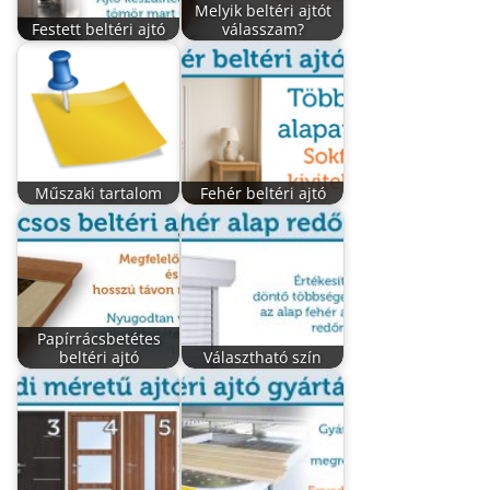
Melyik beltéri ajtót
Festett beltéri ajtó
válasszam?
Műszaki tartalom
Fehér beltéri ajtó
Papírrácsbetétes
beltéri ajtó
Választható szín