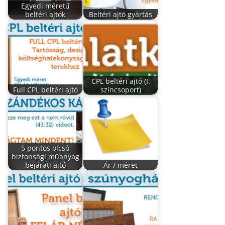
Egyedi méretű
beltéri ajtók
Beltéri ajtó gyártás
CPL beltéri ajtó (I.
Full CPL beltéri ajtó
színcsoport)
5 pontos olcsó
biztonsági műanyag
bejárati ajtó
Ár / méret