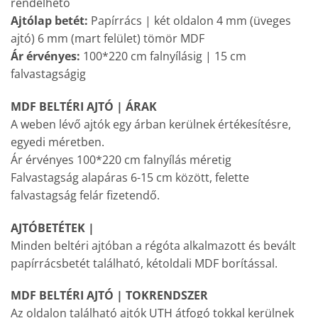
rendelhető
Ajtólap betét:
Papírrács | két oldalon 4 mm (üveges
ajtó) 6 mm (mart felület) tömör MDF
Ár érvényes:
100*220 cm falnyílásig | 15 cm
falvastagságig
MDF BELTÉRI AJTÓ | ÁRAK
A weben lévő ajtók egy árban kerülnek értékesítésre,
egyedi méretben.
Ár érvényes 100*220 cm falnyílás méretig
Falvastagság alapáras 6-15 cm között, felette
falvastagság felár fizetendő.
AJTÓBETÉTEK |
Minden beltéri ajtóban a régóta alkalmazott és bevált
papírrácsbetét található, kétoldali MDF borítással.
MDF BELTÉRI AJTÓ | TOKRENDSZER
Az oldalon található ajtók UTH átfogó tokkal kerülnek