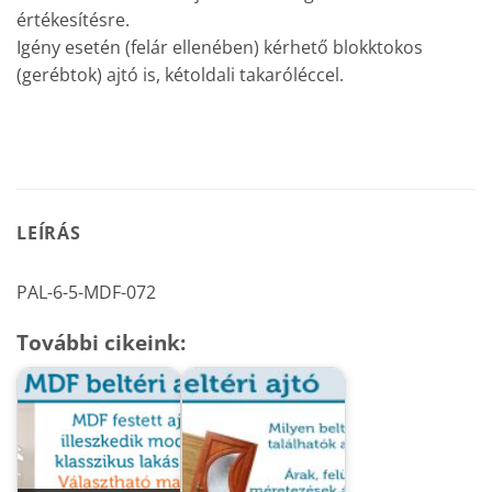
értékesítésre.
Igény esetén (felár ellenében) kérhető blokktokos
(gerébtok) ajtó is, kétoldali takaróléccel.
LEÍRÁS
PAL-6-5-MDF-072
További cikeink: