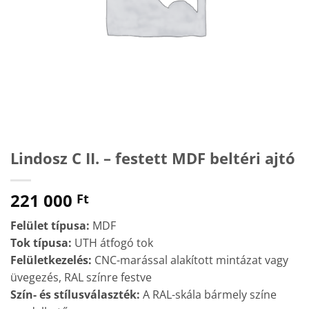
Lindosz C II. – festett MDF beltéri ajtó
221 000
Ft
Felület típusa:
MDF
Tok típusa:
UTH átfogó tok
Felületkezelés:
CNC-marással alakított mintázat vagy
üvegezés, RAL színre festve
Szín- és stílusválaszték:
A RAL-skála bármely színe