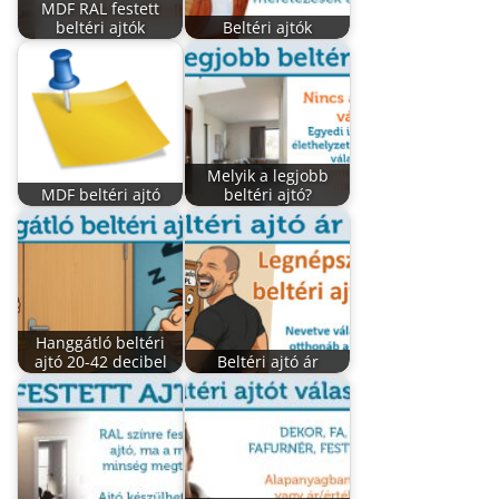
MDF RAL festett
beltéri ajtók
Beltéri ajtók
Melyik a legjobb
MDF beltéri ajtó
beltéri ajtó?
Hanggátló beltéri
ajtó 20-42 decibel
Beltéri ajtó ár