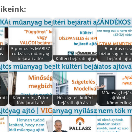
ikeink:
ti
5 pontos és MABISZ
5 pontos olcs
os
rúdzáras műanyag
biztonsági műa
bejárati ajtók
Kültéri bejárati ajtó
bejárati ajtó
Műanyag bejár
rati
Kömmerling Futur
Hőszigetelt kültéri
ajtókról -
y
főbejárati ajtó
bejárati ajtó árak
Kömmerling