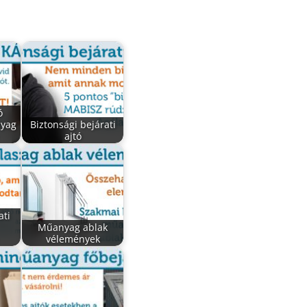
ó
nyag
Biztonsági bejárati
ajtó
ati
Műanyag ablak
vélemények