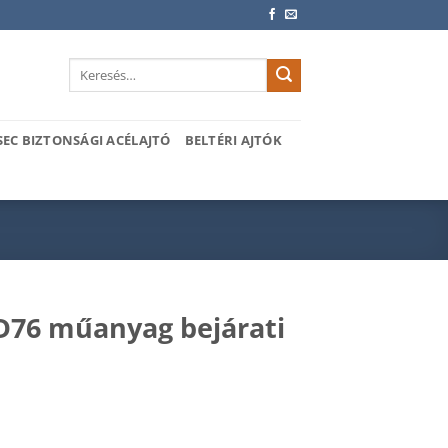
Keresés
a
következőre:
SEC BIZTONSÁGI ACÉLAJTÓ
BELTÉRI AJTÓK
76 műanyag bejárati