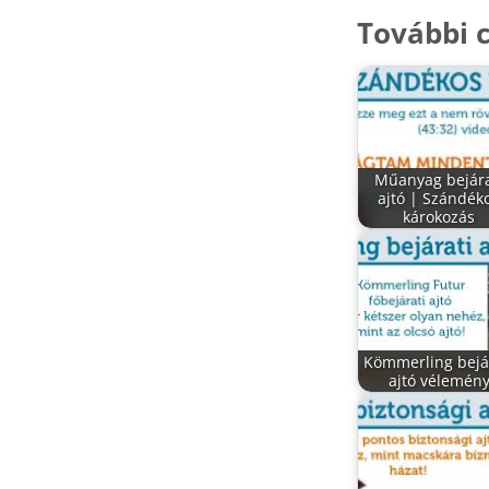
További c
Műanyag bejára
ajtó | Szándék
károkozás
Kömmerling bejá
ajtó vélemén