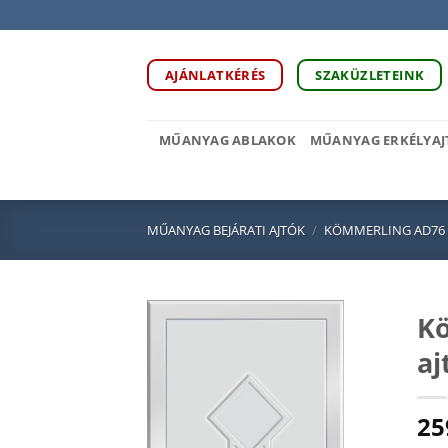
Skip
to
content
AJÁNLATKÉRÉS
SZAKÜZLETEINK
MŰANYAG ABLAKOK
MŰANYAG ERKÉLYAJ
MŰANYAG BEJÁRATI AJTÓK
/
KÖMMERLING AD76
Kö
aj
25