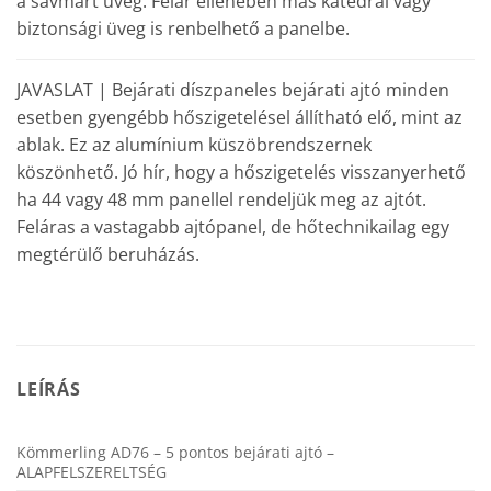
a savmart üveg. Felár ellenében más katedrál vagy
biztonsági üveg is renbelhető a panelbe.
JAVASLAT | Bejárati díszpaneles bejárati ajtó minden
esetben gyengébb hőszigetelésel állítható elő, mint az
ablak. Ez az alumínium küszöbrendszernek
köszönhető. Jó hír, hogy a hőszigetelés visszanyerhető
ha 44 vagy 48 mm panellel rendeljük meg az ajtót.
Feláras a vastagabb ajtópanel, de hőtechnikailag egy
megtérülő beruházás.
LEÍRÁS
Kömmerling AD76 – 5 pontos bejárati ajtó –
ALAPFELSZERELTSÉG