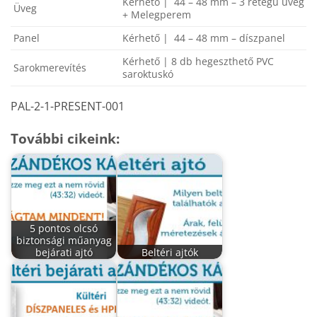
Kérhető | 44 – 48 mm – 3 rétegű üveg
Üveg
+ Melegperem
Panel
Kérhető | 44 – 48 mm – díszpanel
Kérhető | 8 db hegeszthető PVC
Sarokmerevítés
saroktuskó
PAL-2-1-PRESENT-001
További cikeink:
5 pontos olcsó
biztonsági műanyag
bejárati ajtó
Beltéri ajtók