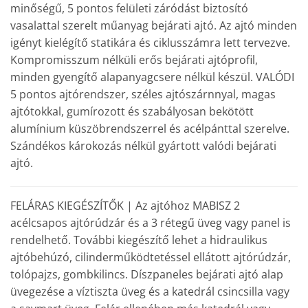
minőségű, 5 pontos felületi záródást biztosító
vasalattal szerelt műanyag bejárati ajtó. Az ajtó minden
igényt kielégítő statikára és ciklusszámra lett tervezve.
Kompromisszum nélküli erős bejárati ajtóprofil,
minden gyengítő alapanyagcsere nélkül készül. VALÓDI
5 pontos ajtórendszer, széles ajtószárnnyal, magas
ajtótokkal, gumírozott és szabályosan bekötött
alumínium küszöbrendszerrel és acélpánttal szerelve.
Szándékos károkozás nélkül gyártott valódi bejárati
ajtó.
FELÁRAS KIEGÉSZÍTŐK | Az ajtóhoz MABISZ 2
acélcsapos ajtórúdzár és a 3 rétegű üveg vagy panel is
rendelhető. További kiegészítő lehet a hidraulikus
ajtóbehúzó, cilinderműködtetéssel ellátott ajtórúdzár,
tolópajzs, gombkilincs. Díszpaneles bejárati ajtó alap
üvegezése a víztiszta üveg és a katedrál csincsilla vagy