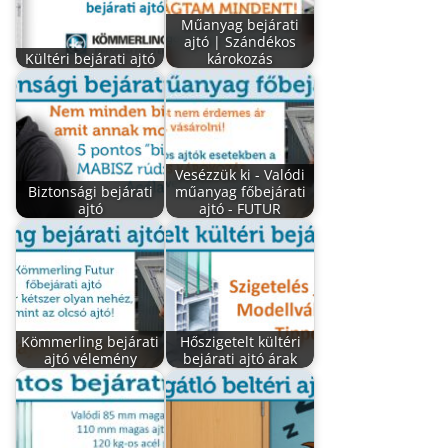
Műanyag bejárati
ajtó | Szándékos
Kültéri bejárati ajtó
károkozás
Vesézzük ki - Valódi
Biztonsági bejárati
műanyag főbejárati
ajtó
ajtó - FUTUR
Kömmerling bejárati
Hőszigetelt kültéri
ajtó vélemény
bejárati ajtó árak