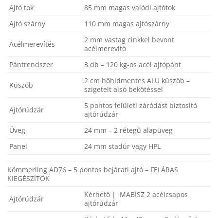
Ajtó tok
85 mm magas valódi ajtótok
Ajtó szárny
110 mm magas ajtószárny
2 mm vastag cinkkel bevont
Acélmerevítés
acélmerevítő
Pántrendszer
3 db – 120 kg-os acél ajtópánt
2 cm hőhídmentes ALU küszöb –
Küszöb
szigetelt alsó bekötéssel
5 pontos felületi záródást biztosító
Ajtórúdzár
ajtórúdzár
Üveg
24 mm – 2 rétegű alapüveg
Panel
24 mm stadúr vagy HPL
Kömmerling AD76 – 5 pontos bejárati ajtó – FELÁRAS
KIEGÉSZÍTŐK
Kérhető | MABISZ 2 acélcsapos
Ajtórúdzár
ajtórúdzár