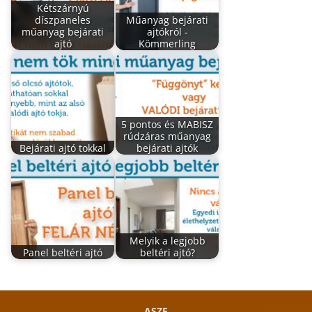
Kétszárnyú
díszpaneles
Műanyag bejárati
műanyag bejárati
ajtókról -
ajtó
Kömmerling
5 pontos és MABISZ
rúdzáras műanyag
Bejárati ajtó tokkal
bejárati ajtók
Melyik a legjobb
Panel beltéri ajtó
beltéri ajtó?
ASZF