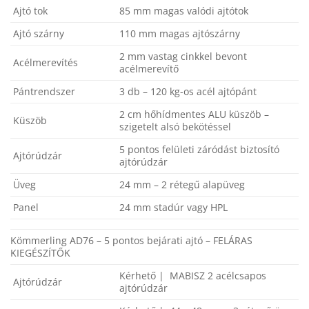
Ajtó tok
85 mm magas valódi ajtótok
Ajtó szárny
110 mm magas ajtószárny
2 mm vastag cinkkel bevont
Acélmerevítés
acélmerevítő
Pántrendszer
3 db – 120 kg-os acél ajtópánt
2 cm hőhídmentes ALU küszöb –
Küszöb
szigetelt alsó bekötéssel
5 pontos felületi záródást biztosító
Ajtórúdzár
ajtórúdzár
Üveg
24 mm – 2 rétegű alapüveg
Panel
24 mm stadúr vagy HPL
Kömmerling AD76 – 5 pontos bejárati ajtó – FELÁRAS
KIEGÉSZÍTŐK
Kérhető | MABISZ 2 acélcsapos
Ajtórúdzár
ajtórúdzár