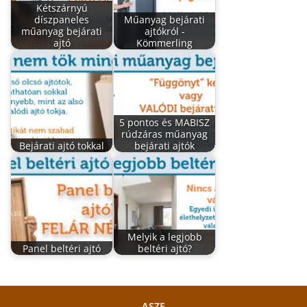
Kétszárnyú
díszpaneles
Műanyag bejárati
műanyag bejárati
ajtókról -
ajtó
Kömmerling
5 pontos és MABISZ
rúdzáras műanyag
Bejárati ajtó tokkal
bejárati ajtók
Melyik a legjobb
Panel beltéri ajtó
beltéri ajtó?
ASZF