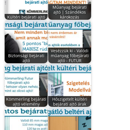
Műanyag bejárati
ajtó | Szándékos
Kültéri bejárati ajtó
károkozás
Vesézzük ki - Valódi
Biztonsági bejárati
műanyag főbejárati
ajtó
ajtó - FUTUR
Kömmerling bejárati
Hőszigetelt kültéri
ajtó vélemény
bejárati ajtó árak