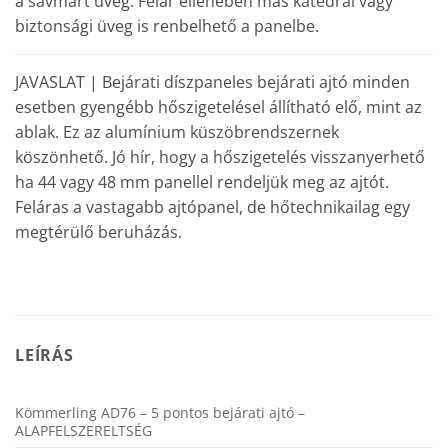
a savmart üveg. Felár ellenében más katedrál vagy
biztonsági üveg is renbelhető a panelbe.
JAVASLAT | Bejárati díszpaneles bejárati ajtó minden
esetben gyengébb hőszigetelésel állítható elő, mint az
ablak. Ez az alumínium küszöbrendszernek
köszönhető. Jó hír, hogy a hőszigetelés visszanyerhető
ha 44 vagy 48 mm panellel rendeljük meg az ajtót.
Feláras a vastagabb ajtópanel, de hőtechnikailag egy
megtérülő beruházás.
LEÍRÁS
Kömmerling AD76 – 5 pontos bejárati ajtó –
ALAPFELSZERELTSÉG