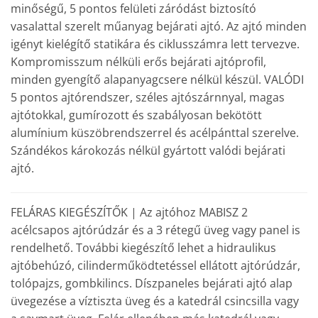
minőségű, 5 pontos felületi záródást biztosító
vasalattal szerelt műanyag bejárati ajtó. Az ajtó minden
igényt kielégítő statikára és ciklusszámra lett tervezve.
Kompromisszum nélküli erős bejárati ajtóprofil,
minden gyengítő alapanyagcsere nélkül készül. VALÓDI
5 pontos ajtórendszer, széles ajtószárnnyal, magas
ajtótokkal, gumírozott és szabályosan bekötött
alumínium küszöbrendszerrel és acélpánttal szerelve.
Szándékos károkozás nélkül gyártott valódi bejárati
ajtó.
FELÁRAS KIEGÉSZÍTŐK | Az ajtóhoz MABISZ 2
acélcsapos ajtórúdzár és a 3 rétegű üveg vagy panel is
rendelhető. További kiegészítő lehet a hidraulikus
ajtóbehúzó, cilinderműködtetéssel ellátott ajtórúdzár,
tolópajzs, gombkilincs. Díszpaneles bejárati ajtó alap
üvegezése a víztiszta üveg és a katedrál csincsilla vagy