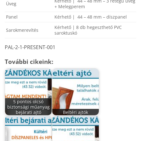
Kérhető | 44 – 48 mm – 3 rétegű üveg
Üveg
+ Melegperem
Panel
Kérhető | 44 – 48 mm – díszpanel
Kérhető | 8 db hegeszthető PVC
Sarokmerevítés
saroktuskó
PAL-2-1-PRESENT-001
További cikeink:
5 pontos olcsó
biztonsági műanyag
bejárati ajtó
Beltéri ajtók