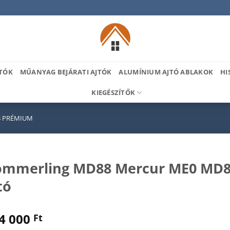
TÓK
MŰANYAG BEJÁRATI AJTÓK
ALUMÍNIUM AJTÓ ABLAKOK
HI
KIEGÉSZÍTŐK
 PRÉMIUM
mmerling MD88 Mercur ME0 MD88
tó
4 000
Ft