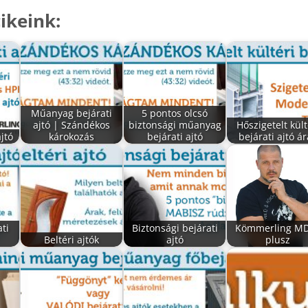
ikeink:
Műanyag bejárati
5 pontos olcsó
ajtó | Szándékos
biztonsági műanyag
Hőszigetelt kült
ajtó
károkozás
bejárati ajtó
bejárati ajtó á
ti
Biztonsági bejárati
Kömmerling M
Beltéri ajtók
ajtó
plusz