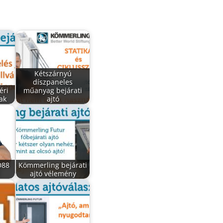
Kétszárnyú
díszpaneles
éri
műanyag bejárati
rak
ajtó
D88
Kömmerling bejárati
ajtó vélemény