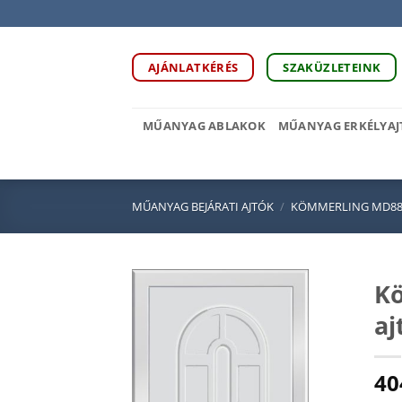
Skip
to
content
AJÁNLATKÉRÉS
SZAKÜZLETEINK
MŰANYAG ABLAKOK
MŰANYAG ERKÉLYAJ
MŰANYAG BEJÁRATI AJTÓK
/
KÖMMERLING MD88
Kö
aj
40