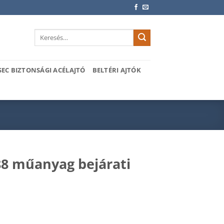
Keresés
a
következőre:
SEC BIZTONSÁGI ACÉLAJTÓ
BELTÉRI AJTÓK
 műanyag bejárati