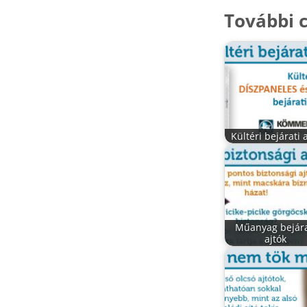
További c
Kültéri bejárati 
Műanyag bejára
ajtók