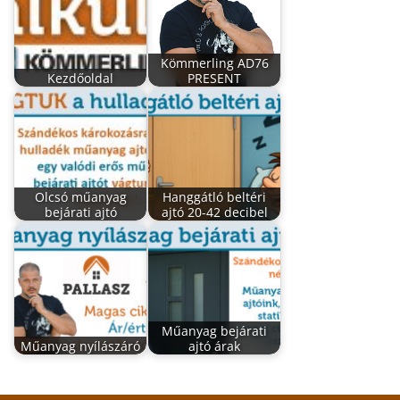
Kömmerling AD76
Kezdőoldal
PRESENT
Olcsó műanyag
Hanggátló beltéri
bejárati ajtó
ajtó 20-42 decibel
Műanyag bejárati
Műanyag nyílászáró
ajtó árak