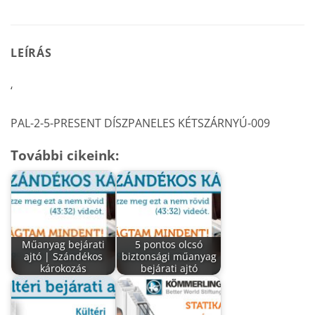
LEÍRÁS
‘
PAL-2-5-PRESENT DÍSZPANELES KÉTSZÁRNYÚ-009
További cikeink:
Műanyag bejárati
5 pontos olcsó
ajtó | Szándékos
biztonsági műanyag
károkozás
bejárati ajtó