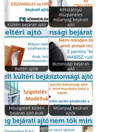
Kétszárnyú
díszpaneles
műanyag bejárati
Kültéri bejárati ajtó
ajtó
Biztonsági bejárati
Beltéri ajtók
ajtó
Hőszigetelt kültéri
Műanyag bejárati
bejárati ajtó árak
ajtók