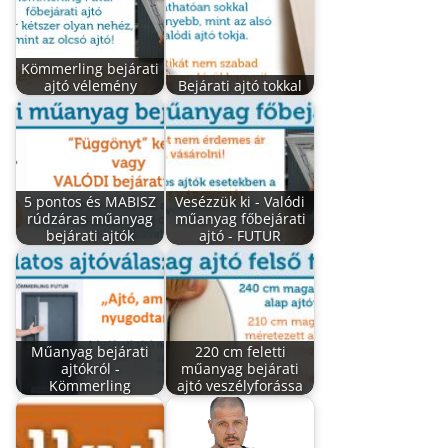
Kömmerling bejárati
ajtó vélemény
Bejárati ajtó tokkal
5 pontos és MABISZ
Vesézzük ki - Valódi
rúdzáras műanyag
műanyag főbejárati
bejárati ajtók
ajtó - FUTUR
Műanyag bejárati
220 cm feletti
ajtókról -
műanyag bejárati
Kömmerling
ajtó veszélyforássa