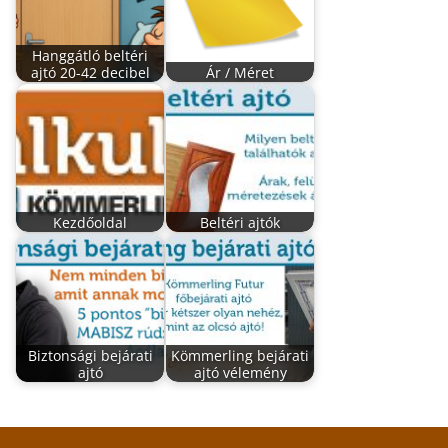
Hanggátló beltéri
ajtó 20-42 decibel
Ár / Méret
Kezdőoldal
Beltéri ajtók
Biztonsági bejárati
Kömmerling bejárati
ajtó
ajtó vélemény