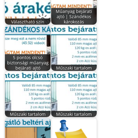
Műanyag bejárati
ajtó | Szándékos
Választható szín
károkozás
5 pontos olcsó
biztonsági műanyag
bejárati ajtó
Műszaki tartalom
Műszaki tartalom
Műszaki tartalom