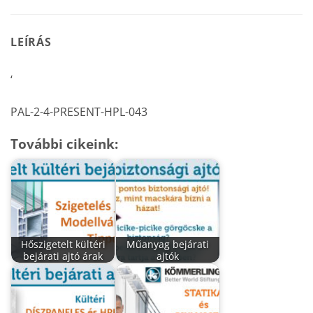
LEÍRÁS
‘
PAL-2-4-PRESENT-HPL-043
További cikeink:
Hőszigetelt kültéri
Műanyag bejárati
bejárati ajtó árak
ajtók