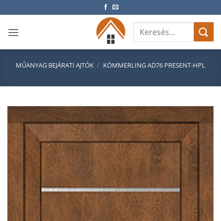
Skip
to
Keresés
content
a
következőre:
MŰANYAG BEJÁRATI AJTÓK
/
KÖMMERLING AD76 PRESENT-HPL