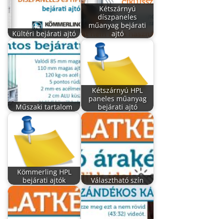
Kétszárnyú
díszpaneles
műanyag bejárati
Kültéri bejárati ajtó
ajtó
Kétszárnyú HPL
paneles műanyag
Műszaki tartalom
bejárati ajtó
Kömmerling HPL
bejárati ajtók
Választható szín