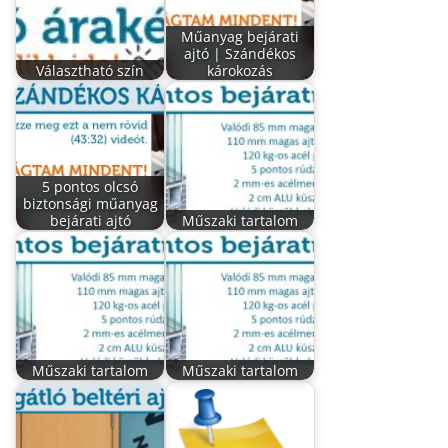
Műanyag bejárati
ajtó | Szándékos
Választható szín
károkozás
5 pontos olcsó
biztonsági műanyag
bejárati ajtó
Műszaki tartalom
Műszaki tartalom
Műszaki tartalom