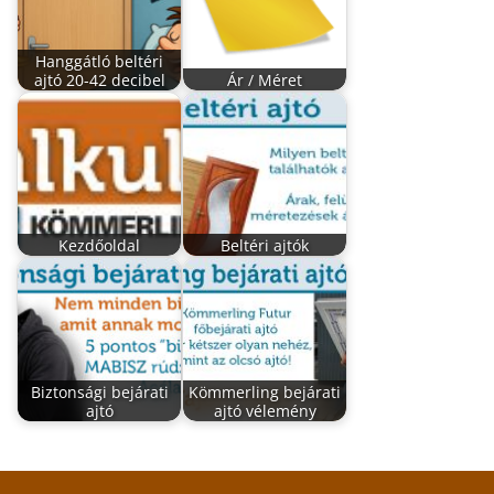
Hanggátló beltéri
ajtó 20-42 decibel
Ár / Méret
Kezdőoldal
Beltéri ajtók
Biztonsági bejárati
Kömmerling bejárati
ajtó
ajtó vélemény