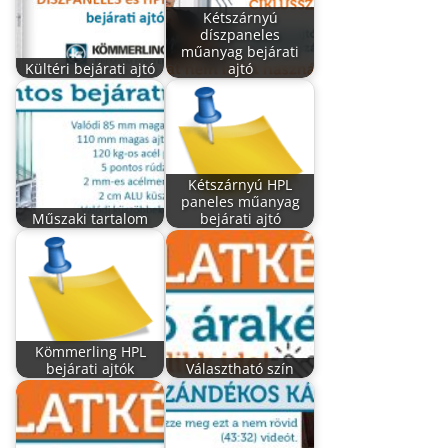
Kétszárnyú
díszpaneles
műanyag bejárati
Kültéri bejárati ajtó
ajtó
Kétszárnyú HPL
paneles műanyag
Műszaki tartalom
bejárati ajtó
Kömmerling HPL
bejárati ajtók
Választható szín