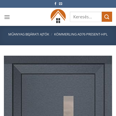
Skip
to
Keresés
content
a
következőre:
MŰANYAG BEJÁRATI AJTÓK
/
KÖMMERLING AD76 PRESENT-HPL