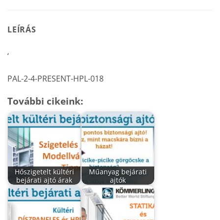
LEÍRÁS
‘
PAL-2-4-PRESENT-HPL-018
További cikeink:
Hőszigetelt kültéri
Műanyag bejárati
bejárati ajtó árak
ajtók