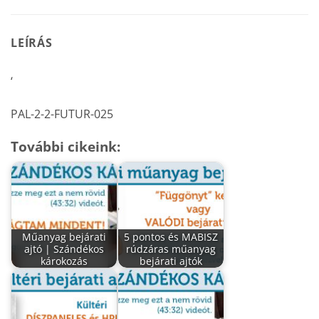
LEÍRÁS
‘
PAL-2-2-FUTUR-025
További cikeink:
Műanyag bejárati
5 pontos és MABISZ
ajtó | Szándékos
rúdzáras műanyag
károkozás
bejárati ajtók