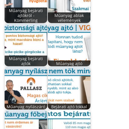
Műanyag bejárati
ajtókról -
Műanyag ablak
Kömmerling
vélemények
Műanyag bejárati
ajtók
Műanyag ajtó
Műanyag nyílászáró
Bejárati ajtó tokkal