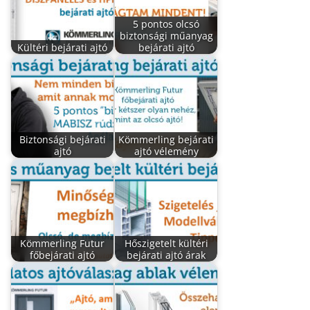
5 pontos olcsó
biztonsági műanyag
Kültéri bejárati ajtó
bejárati ajtó
Biztonsági bejárati
Kömmerling bejárati
ajtó
ajtó vélemény
Kömmerling Futur
Hőszigetelt kültéri
főbejárati ajtó
bejárati ajtó árak