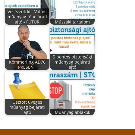
Vesézzük ki - Valódi
műanyag főbejárati
ajtó - FUTUR
Műszaki tartalom
5 pontos biztonsági
Kömmerling AD76
műanyag bejárati
PRESENT
ajtó
Osztott üveges
műanyag bejárati
ajtó
Műanyag ablakok