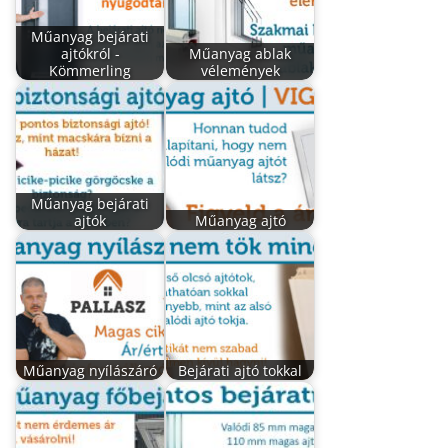
Műanyag bejárati
ajtókról -
Műanyag ablak
Kömmerling
vélemények
Műanyag bejárati
ajtók
Műanyag ajtó
Műanyag nyílászáró
Bejárati ajtó tokkal