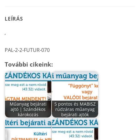
LEÍRÁS
‘
PAL-2-2-FUTUR-070
További cikeink:
Műanyag bejárati
5 pontos és MABISZ
ajtó | Szándékos
rúdzáras műanyag
károkozás
bejárati ajtók