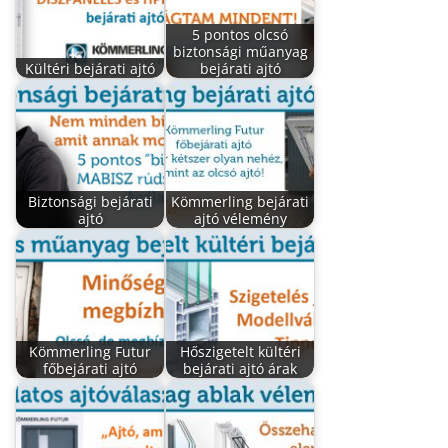
5 pontos olcsó
biztonsági műanyag
Kültéri bejárati ajtó
bejárati ajtó
Biztonsági bejárati
Kömmerling bejárati
ajtó
ajtó vélemény
Kömmerling Futur
Hőszigetelt kültéri
főbejárati ajtó
bejárati ajtó árak