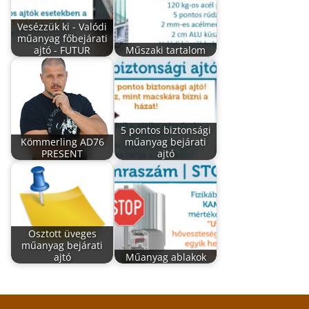
Vesézzük ki - Valódi
műanyag főbejárati
ajtó - FUTUR
Műszaki tartalom
5 pontos biztonsági
Kömmerling AD76
műanyag bejárati
PRESENT
ajtó
Osztott üveges
műanyag bejárati
ajtó
Műanyag ablakok