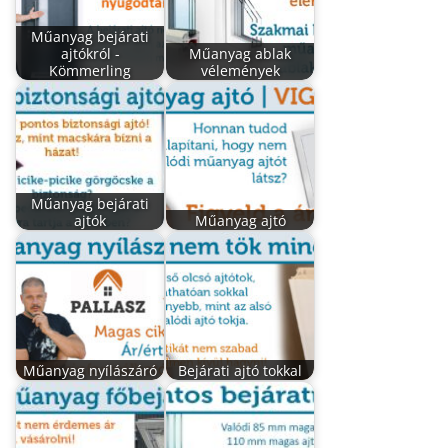
Műanyag bejárati
ajtókról -
Műanyag ablak
Kömmerling
vélemények
Műanyag bejárati
ajtók
Műanyag ajtó
Műanyag nyílászáró
Bejárati ajtó tokkal