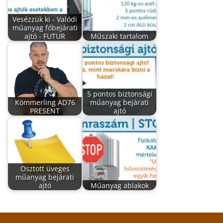
Vesézzük ki - Valódi
műanyag főbejárati
ajtó - FUTUR
Műszaki tartalom
5 pontos biztonsági
Kömmerling AD76
műanyag bejárati
PRESENT
ajtó
Osztott üveges
műanyag bejárati
ajtó
Műanyag ablakok