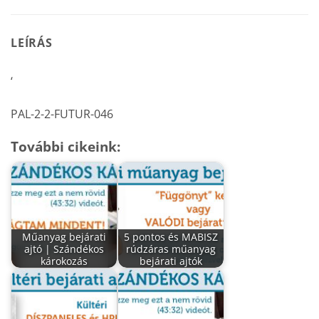
LEÍRÁS
‘
PAL-2-2-FUTUR-046
További cikeink:
Műanyag bejárati
5 pontos és MABISZ
ajtó | Szándékos
rúdzáras műanyag
károkozás
bejárati ajtók