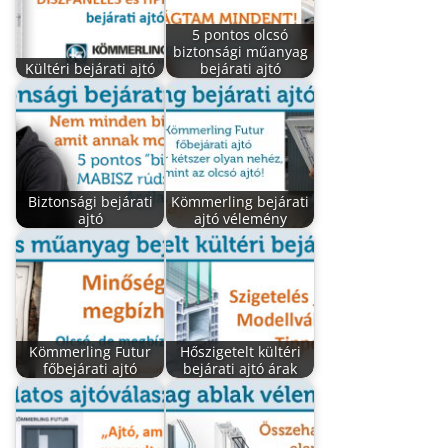
5 pontos olcsó
biztonsági műanyag
Kültéri bejárati ajtó
bejárati ajtó
Biztonsági bejárati
Kömmerling bejárati
ajtó
ajtó vélemény
Kömmerling Futur
Hőszigetelt kültéri
főbejárati ajtó
bejárati ajtó árak