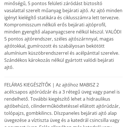
minőségű, 5 pontos felületi záródást biztosító
vasalattal szerelt műanyag bejárati ajtó. Az ajtó minden
igényt kielégítő statikára és ciklusszámra lett tervezve.
Kompromisszum nélküli erős bejárati ajtóprofil,
minden gyengítő alapanyagcsere nélkül készül. VALÓDI
5 pontos ajtórendszer, széles ajtószárnnyal, magas
ajtótokkal, gumírozott és szabályosan bekötött
alumínium küszöbrendszerrel és acélpánttal szerelve.
Szándékos károkozás nélkül gyártott valódi bejárati
ajtó.
FELÁRAS KIEGÉSZÍTŐK | Az ajtóhoz MABISZ 2
acélcsapos ajtórúdzár és a 3 rétegű üveg vagy panel is
rendelhető. További kiegészítő lehet a hidraulikus
ajtóbehúzó, cilinderműködtetéssel ellátott ajtórúdzár,
tolópajzs, gombkilincs. Díszpaneles bejárati ajtó alap
üvegezése a víztiszta üveg és a katedrál csincsilla vagy