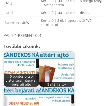
Kérhető | 44 – 48 mm – 3 rétegű üveg
Üveg
+ Melegperem
Panel
Kérhető | 44 – 48 mm – díszpanel
Kérhető | 8 db hegeszthető PVC
Sarokmerevítés
saroktuskó
PAL-2-1-PRESENT-001
További cikeink:
5 pontos olcsó
biztonsági műanyag
bejárati ajtó
Beltéri ajtók