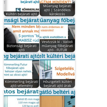
Műanyag bejárati
ajtó | Szándékos
Kültéri bejárati ajtó
károkozás
Vesézzük ki - Valódi
Biztonsági bejárati
műanyag főbejárati
ajtó
ajtó - FUTUR
Kömmerling bejárati
Hőszigetelt kültéri
ajtó vélemény
bejárati ajtó árak