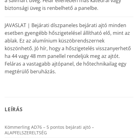
a savmart üveg. Felár ellenében más katedrál vagy
biztonsági üveg is renbelhető a panelbe.
JAVASLAT | Bejárati díszpaneles bejárati ajtó minden
esetben gyengébb hőszigetelésel állítható elő, mint az
ablak. Ez az alumínium küszöbrendszernek
köszönhető. Jó hír, hogy a hőszigetelés visszanyerhető
ha 44 vagy 48 mm panellel rendeljük meg az ajtót.
Feláras a vastagabb ajtópanel, de hőtechnikailag egy
megtérülő beruházás.
LEÍRÁS
Kömmerling AD76 – 5 pontos bejárati ajtó –
ALAPFELSZERELTSÉG