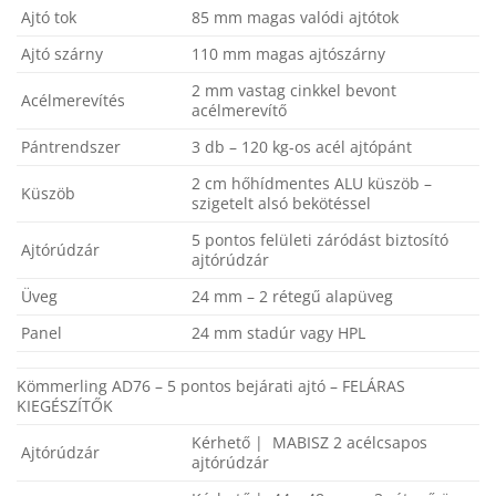
Ajtó tok
85 mm magas valódi ajtótok
Ajtó szárny
110 mm magas ajtószárny
2 mm vastag cinkkel bevont
Acélmerevítés
acélmerevítő
Pántrendszer
3 db – 120 kg-os acél ajtópánt
2 cm hőhídmentes ALU küszöb –
Küszöb
szigetelt alsó bekötéssel
5 pontos felületi záródást biztosító
Ajtórúdzár
ajtórúdzár
Üveg
24 mm – 2 rétegű alapüveg
Panel
24 mm stadúr vagy HPL
Kömmerling AD76 – 5 pontos bejárati ajtó – FELÁRAS
KIEGÉSZÍTŐK
Kérhető | MABISZ 2 acélcsapos
Ajtórúdzár
ajtórúdzár