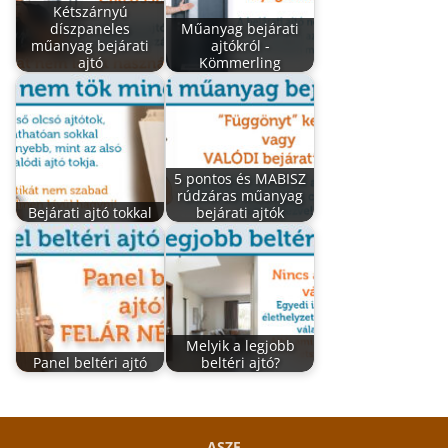
Kétszárnyú
díszpaneles
Műanyag bejárati
műanyag bejárati
ajtókról -
ajtó
Kömmerling
5 pontos és MABISZ
rúdzáras műanyag
Bejárati ajtó tokkal
bejárati ajtók
Melyik a legjobb
Panel beltéri ajtó
beltéri ajtó?
ASZF