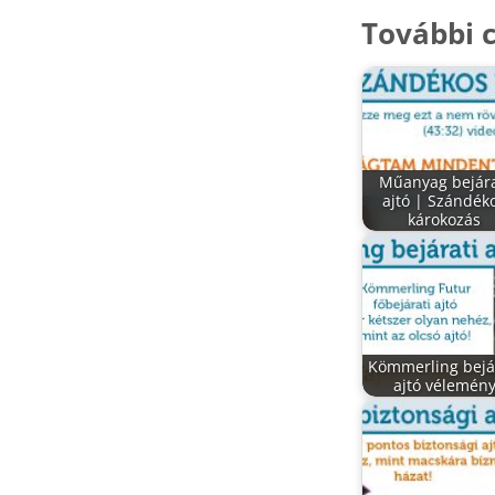
További c
Műanyag bejára
ajtó | Szándék
károkozás
Kömmerling bejá
ajtó vélemén