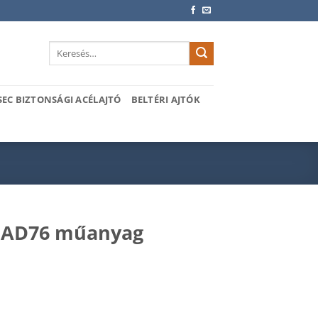
Keresés
a
következőre:
SEC BIZTONSÁGI ACÉLAJTÓ
BELTÉRI AJTÓK
0 AD76 műanyag