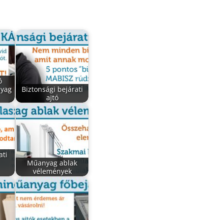
ó
nyag
Biztonsági bejárati
ajtó
ati
Műanyag ablak
vélemények