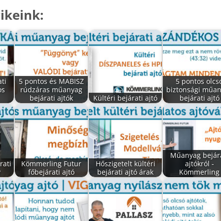
ikeink:
ti
5 pontos és MABISZ
5 pontos olcs
os
rúdzáras műanyag
biztonsági műa
bejárati ajtók
Kültéri bejárati ajtó
bejárati ajtó
Műanyag bejár
rati
Kömmerling Futur
Hőszigetelt kültéri
ajtókról -
y
főbejárati ajtó
bejárati ajtó árak
Kömmerling