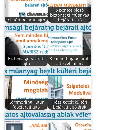
5 pontos olcsó
biztonsági műanyag
Kültéri bejárati ajtó
bejárati ajtó
Biztonsági bejárati
Kömmerling bejárati
ajtó
ajtó vélemény
Kömmerling Futur
Hőszigetelt kültéri
főbejárati ajtó
bejárati ajtó árak