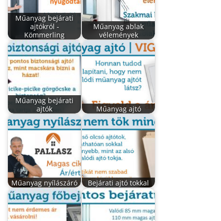
Műanyag bejárati
ajtókról -
Műanyag ablak
Kömmerling
vélemények
Műanyag bejárati
ajtók
Műanyag ajtó
Műanyag nyílászáró
Bejárati ajtó tokkal