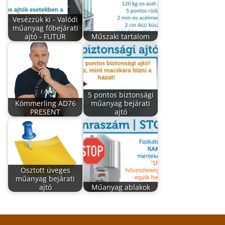
Vesézzük ki - Valódi
műanyag főbejárati
ajtó - FUTUR
Műszaki tartalom
5 pontos biztonsági
Kömmerling AD76
műanyag bejárati
PRESENT
ajtó
Osztott üveges
műanyag bejárati
ajtó
Műanyag ablakok