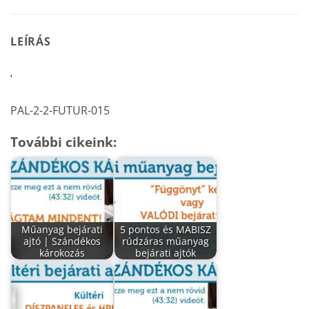
LEÍRÁS
‘
PAL-2-2-FUTUR-015
További cikeink:
Műanyag bejárati
5 pontos és MABISZ
ajtó | Szándékos
rúdzáras műanyag
károkozás
bejárati ajtók