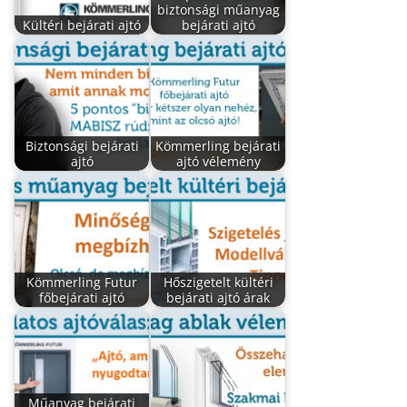
biztonsági műanyag
Kültéri bejárati ajtó
bejárati ajtó
Biztonsági bejárati
Kömmerling bejárati
ajtó
ajtó vélemény
Kömmerling Futur
Hőszigetelt kültéri
főbejárati ajtó
bejárati ajtó árak
Műanyag bejárati