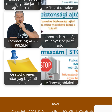
műanyag főbejárati
ajtó - FUTUR
Műszaki tartalom
5 pontos biztonsági
Kömmerling AD76
műanyag bejárati
PRESENT
ajtó
Osztott üveges
műanyag bejárati
ajtó
Műanyag ablakok
ASZF
Copyright 2026 © Pallasz Enteriőr Kft. |
Készítette és