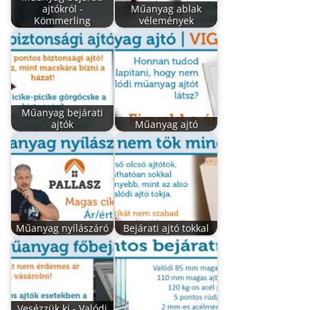
ajtókról -
Műanyag ablak
Kömmerling
vélemények
Műanyag bejárati
ajtók
Műanyag ajtó
Műanyag nyílászáró
Bejárati ajtó tokkal
Vesézzük ki - Valódi