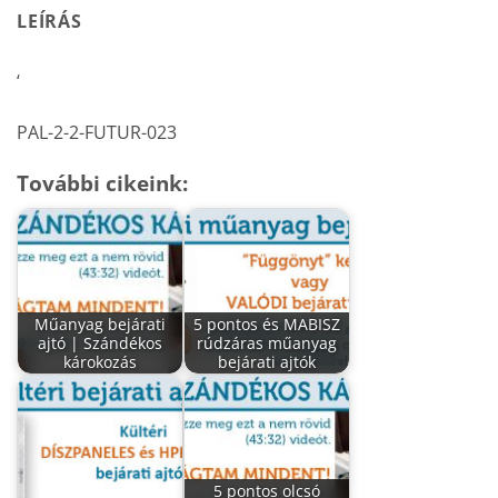
LEÍRÁS
‘
PAL-2-2-FUTUR-023
További cikeink:
Műanyag bejárati
5 pontos és MABISZ
ajtó | Szándékos
rúdzáras műanyag
károkozás
bejárati ajtók
5 pontos olcsó