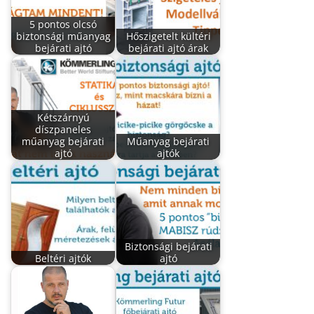
5 pontos olcsó
biztonsági műanyag
Hőszigetelt kültéri
bejárati ajtó
bejárati ajtó árak
Kétszárnyú
díszpaneles
műanyag bejárati
Műanyag bejárati
ajtó
ajtók
Biztonsági bejárati
Beltéri ajtók
ajtó