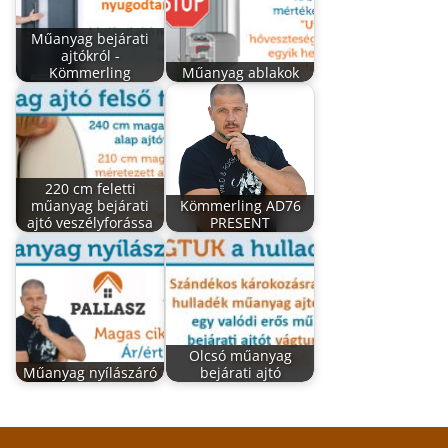
Műanyag bejárati
ajtókról -
Kömmerling
Műanyag ablakok
220 cm feletti
műanyag bejárati
Kömmerling AD76
ajtó veszélyforássa
PRESENT
Olcsó műanyag
Műanyag nyílászáró
bejárati ajtó