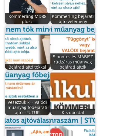
Kömmerling MD88
Kömmerling bejárati
plusz
ajtó vélemény
5 pontos és MABISZ
rúdzáras műanyag
Bejárati ajtó tokkal
bejárati ajtók
Vesézzük ki - Valódi
műanyag főbejárati
ajtó - FUTUR
Kezdőoldal