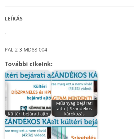
LEÍRÁS
‘
PAL-2-3-MD88-004
További cikeink:
Műanyag bejárati
ajtó | Szándékos
Kültéri bejárati ajtó
károkozás