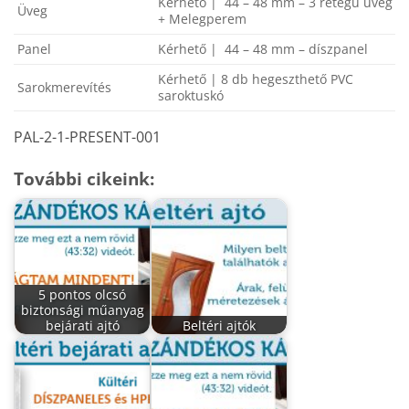
Kérhető | 44 – 48 mm – 3 rétegű üveg
Üveg
+ Melegperem
Panel
Kérhető | 44 – 48 mm – díszpanel
Kérhető | 8 db hegeszthető PVC
Sarokmerevítés
saroktuskó
PAL-2-1-PRESENT-001
További cikeink:
5 pontos olcsó
biztonsági műanyag
bejárati ajtó
Beltéri ajtók