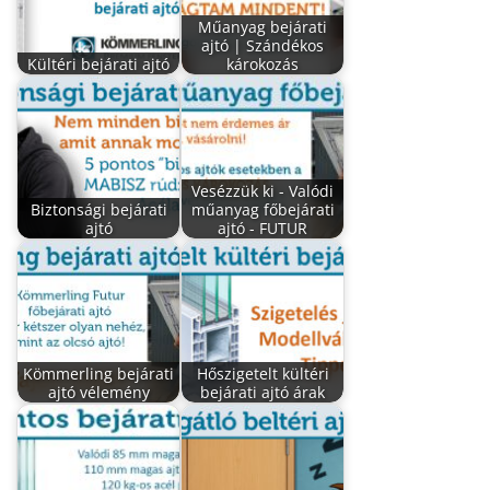
Műanyag bejárati
ajtó | Szándékos
Kültéri bejárati ajtó
károkozás
Vesézzük ki - Valódi
Biztonsági bejárati
műanyag főbejárati
ajtó
ajtó - FUTUR
Kömmerling bejárati
Hőszigetelt kültéri
ajtó vélemény
bejárati ajtó árak