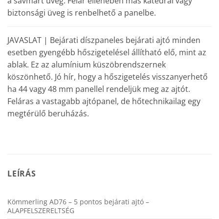
a savmart üveg. Felár ellenében más katedrál vagy
biztonsági üveg is renbelhető a panelbe.
JAVASLAT | Bejárati díszpaneles bejárati ajtó minden
esetben gyengébb hőszigetelésel állítható elő, mint az
ablak. Ez az alumínium küszöbrendszernek
köszönhető. Jó hír, hogy a hőszigetelés visszanyerhető
ha 44 vagy 48 mm panellel rendeljük meg az ajtót.
Feláras a vastagabb ajtópanel, de hőtechnikailag egy
megtérülő beruházás.
LEÍRÁS
Kömmerling AD76 – 5 pontos bejárati ajtó –
ALAPFELSZERELTSÉG