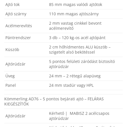
Ajtó tok
85 mm magas valódi ajtótok
Ajtó szárny
110 mm magas ajtószárny
2 mm vastag cinkkel bevont
Acélmerevítés
acélmerevítő
Pántrendszer
3 db – 120 kg-os acél ajtópánt
2 cm hőhídmentes ALU küszöb –
Küszöb
szigetelt alsó bekötéssel
5 pontos felületi záródást biztosító
Ajtórúdzár
ajtórúdzár
Üveg
24 mm – 2 rétegű alapüveg
Panel
24 mm stadúr vagy HPL
Kömmerling AD76 – 5 pontos bejárati ajtó – FELÁRAS
KIEGÉSZÍTŐK
Kérhető | MABISZ 2 acélcsapos
Ajtórúdzár
ajtórúdzár