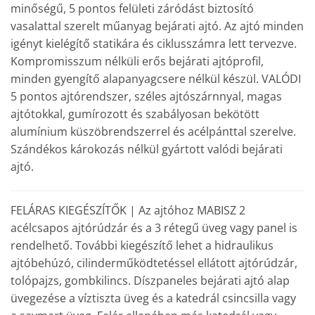
minőségű, 5 pontos felületi záródást biztosító
vasalattal szerelt műanyag bejárati ajtó. Az ajtó minden
igényt kielégítő statikára és ciklusszámra lett tervezve.
Kompromisszum nélküli erős bejárati ajtóprofil,
minden gyengítő alapanyagcsere nélkül készül. VALÓDI
5 pontos ajtórendszer, széles ajtószárnnyal, magas
ajtótokkal, gumírozott és szabályosan bekötött
alumínium küszöbrendszerrel és acélpánttal szerelve.
Szándékos károkozás nélkül gyártott valódi bejárati
ajtó.
FELÁRAS KIEGÉSZÍTŐK | Az ajtóhoz MABISZ 2
acélcsapos ajtórúdzár és a 3 rétegű üveg vagy panel is
rendelhető. További kiegészítő lehet a hidraulikus
ajtóbehúzó, cilinderműködtetéssel ellátott ajtórúdzár,
tolópajzs, gombkilincs. Díszpaneles bejárati ajtó alap
üvegezése a víztiszta üveg és a katedrál csincsilla vagy