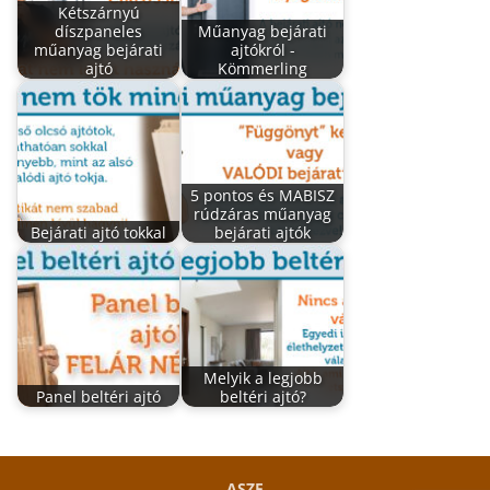
Kétszárnyú
díszpaneles
Műanyag bejárati
műanyag bejárati
ajtókról -
ajtó
Kömmerling
5 pontos és MABISZ
rúdzáras műanyag
Bejárati ajtó tokkal
bejárati ajtók
Melyik a legjobb
Panel beltéri ajtó
beltéri ajtó?
ASZF