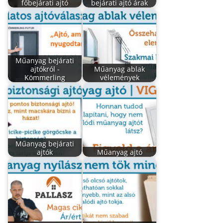
főbejárati ajtó
bejárati ajtó árak
Műanyag bejárati
ajtókról -
Műanyag ablak
Kömmerling
vélemények
Műanyag bejárati
ajtók
Műanyag ajtó