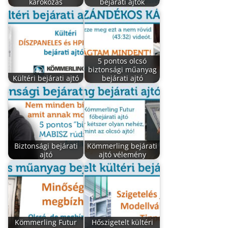
károkozás
bejárati ajtók
5 pontos olcsó
biztonsági műanyag
Kültéri bejárati ajtó
bejárati ajtó
Biztonsági bejárati
Kömmerling bejárati
ajtó
ajtó vélemény
Kömmerling Futur
Hőszigetelt kültéri