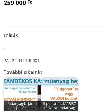
259 000
Ft
LEÍRÁS
‘
PAL-2-2-FUTUR-001
További cikeink:
Műanyag bejárati
5 pontos és MABISZ
ajtó | Szándékos
rúdzáras műanyag