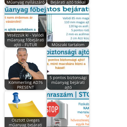
Műanyag nyílászáró
Bejárati ajtó tokkal
Vesézzük ki - Valódi
műanyag főbejárati
ajtó - FUTUR
Műszaki tartalom
5 pontos biztonsági
Kömmerling AD76
műanyag bejárati
PRESENT
ajtó
Osztott üveges
műanyag bejárati