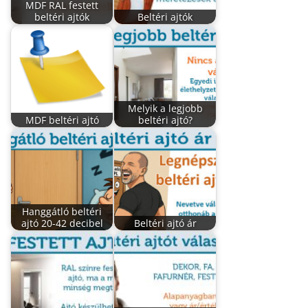
MDF RAL festett
beltéri ajtók
Beltéri ajtók
Melyik a legjobb
MDF beltéri ajtó
beltéri ajtó?
Hanggátló beltéri
ajtó 20-42 decibel
Beltéri ajtó ár