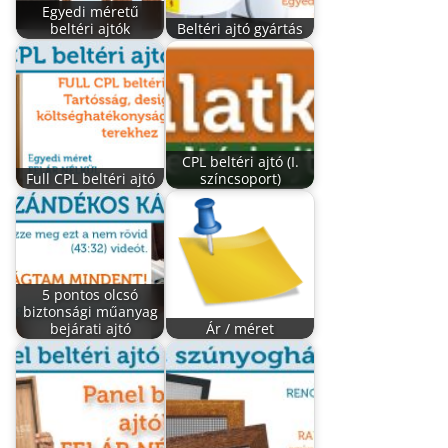
Egyedi méretű
beltéri ajtók
Beltéri ajtó gyártás
CPL beltéri ajtó (I.
Full CPL beltéri ajtó
színcsoport)
5 pontos olcsó
biztonsági műanyag
bejárati ajtó
Ár / méret