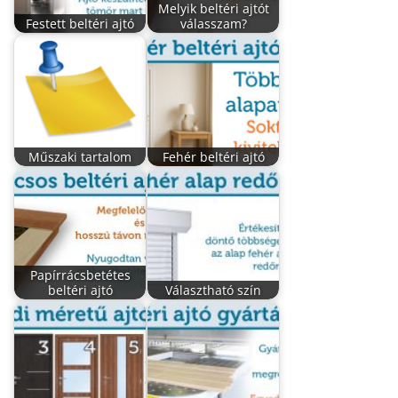
Melyik beltéri ajtót
Festett beltéri ajtó
válasszam?
Műszaki tartalom
Fehér beltéri ajtó
Papírrácsbetétes
beltéri ajtó
Választható szín