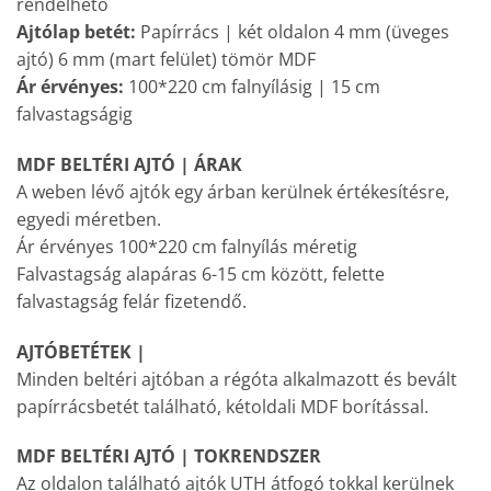
rendelhető
Ajtólap betét:
Papírrács | két oldalon 4 mm (üveges
ajtó) 6 mm (mart felület) tömör MDF
Ár érvényes:
100*220 cm falnyílásig | 15 cm
falvastagságig
MDF BELTÉRI AJTÓ | ÁRAK
A weben lévő ajtók egy árban kerülnek értékesítésre,
egyedi méretben.
Ár érvényes 100*220 cm falnyílás méretig
Falvastagság alapáras 6-15 cm között, felette
falvastagság felár fizetendő.
AJTÓBETÉTEK |
Minden beltéri ajtóban a régóta alkalmazott és bevált
papírrácsbetét található, kétoldali MDF borítással.
MDF BELTÉRI AJTÓ | TOKRENDSZER
Az oldalon található ajtók UTH átfogó tokkal kerülnek