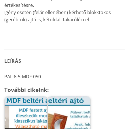
értékesítésre.
Igény esetén (felár ellenében) kérhető blokktokos
(gerébtok) ajtó is, kétoldali takaróléccel.
LEÍRÁS
PAL-6-5-MDF-050
További cikeink: