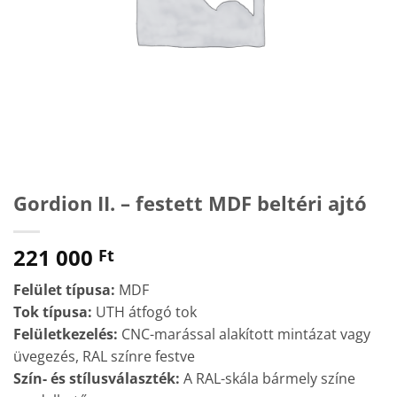
Gordion II. – festett MDF beltéri ajtó
221 000
Ft
Felület típusa:
MDF
Tok típusa:
UTH átfogó tok
Felületkezelés:
CNC-marással alakított mintázat vagy
üvegezés, RAL színre festve
Szín- és stílusválaszték:
A RAL-skála bármely színe