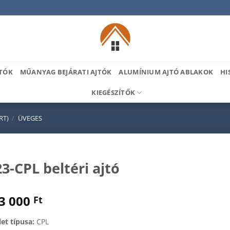
TÓK
MŰANYAG BEJÁRATI AJTÓK
ALUMÍNIUM AJTÓ ABLAKOK
HI
KIEGÉSZÍTŐK
RT)
/
ÜVEGES
3-CPL beltéri ajtó
3 000
Ft
let típusa:
CPL