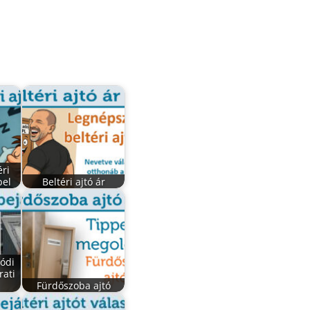
éri
bel
Beltéri ajtó ár
lódi
ati
Fürdőszoba ajtó