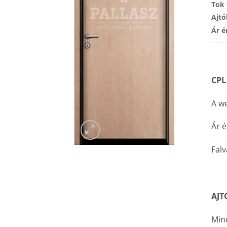
Tok 
Ajtó
Ár é
CPL
A we
Ár é
Falv
AJT
Mind