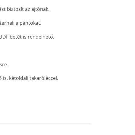
t biztosít az ajtónak.
terheli a pántokat.
 UDF betét is rendelhető.
sre.
is, kétoldali takaróléccel.