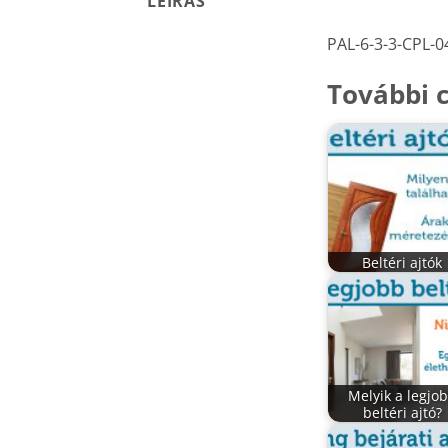
LEÍRÁS
PAL-6-3-3-CPL-0
További c
Beltéri ajtók
Melyik a legjo
beltéri ajtó?