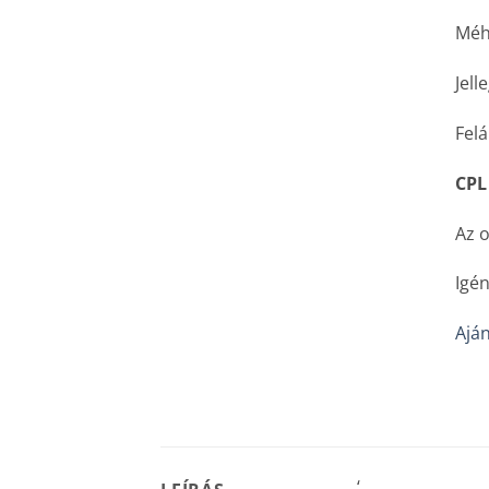
Méhs
Jell
Felá
CPL
Az o
Igén
Aján
‘