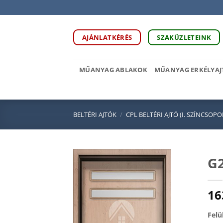
Skip
to
content
AJÁNLATKÉRÉS
SZAKÜZLETEINK
MŰANYAG ABLAKOK
MŰANYAG ERKÉLYAJ
BELTÉRI AJTÓK
/
CPL BELTÉRI AJTÓ (I. SZÍNCSOPO
G2
16
Felü