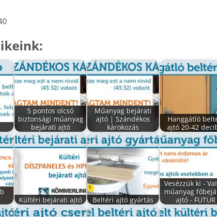
40
ikeink:
5 pontos olcsó
Műanyag bejárati
biztonsági műanyag
ajtó | Szándékos
Hanggátló belt
bejárati ajtó
károkozás
ajtó 20-42 deci
Vesézzük ki - Va
bb
műanyag főbejár
Kültéri bejárati ajtó
Beltéri ajtó gyártás
ajtó - FUTUR