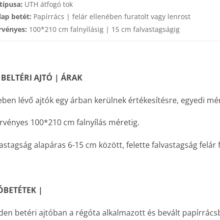
típusa:
UTH átfogó tok
lap betét:
Papírrács | felár ellenében furatolt vagy lenrost
rvényes:
100*210 cm falnyílásig | 15 cm falvastagságig
 BELTÉRI AJTÓ | ÁRAK
ben lévő ajtók egy árban kerülnek értékesítésre, egyedi mé
rvényes 100*210 cm falnyílás méretig.
astagság alapáras 6-15 cm között, felette falvastagság felár 
ÓBETÉTEK |
en betéri ajtóban a régóta alkalmazott és bevált papírrácsb