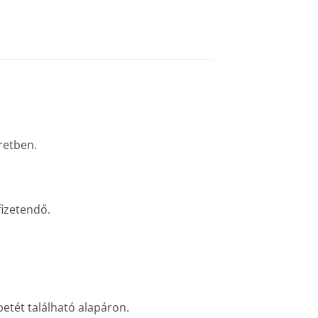
retben.
fizetendő.
etét található alapáron.