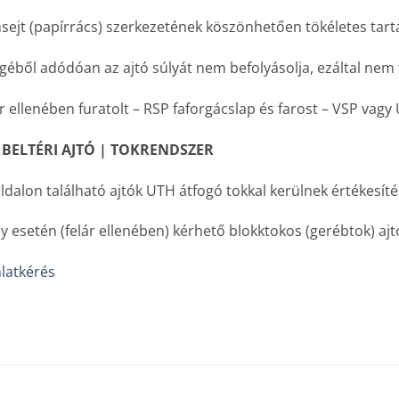
ejt (papírrács) szerkezetének köszönhetően tökéletes tartás
egéből adódóan az ajtó súlyát nem befolyásolja, ezáltal nem 
r ellenében furatolt – RSP faforgácslap és farost – VSP vagy
 BELTÉRI AJTÓ | TOKRENDSZER
ldalon található ajtók UTH átfogó tokkal kerülnek értékesíté
y esetén (felár ellenében) kérhető blokktokos (gerébtok) ajtó 
latkérés