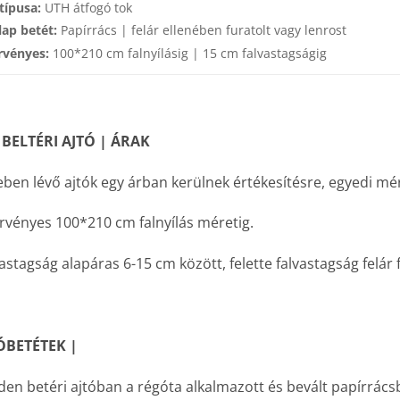
típusa:
UTH átfogó tok
lap betét:
Papírrács | felár ellenében furatolt vagy lenrost
rvényes:
100*210 cm falnyílásig | 15 cm falvastagságig
 BELTÉRI AJTÓ | ÁRAK
ben lévő ajtók egy árban kerülnek értékesítésre, egyedi mé
rvényes 100*210 cm falnyílás méretig.
astagság alapáras 6-15 cm között, felette falvastagság felár 
ÓBETÉTEK |
en betéri ajtóban a régóta alkalmazott és bevált papírrácsb