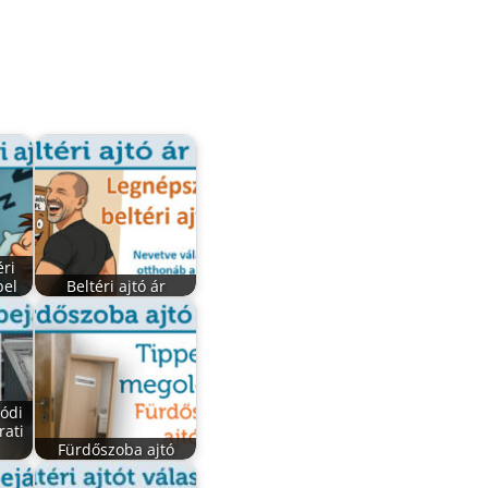
éri
bel
Beltéri ajtó ár
lódi
ati
Fürdőszoba ajtó