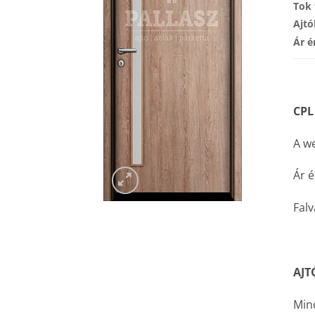
Tok 
Ajtó
Ár é
CPL
A we
Ár é
Falv
AJT
Mind