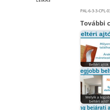
LEÍRÁS
PAL-6-3-3-CPL-0
További c
Beltéri ajtók
Melyik a legjo
beltéri ajtó?