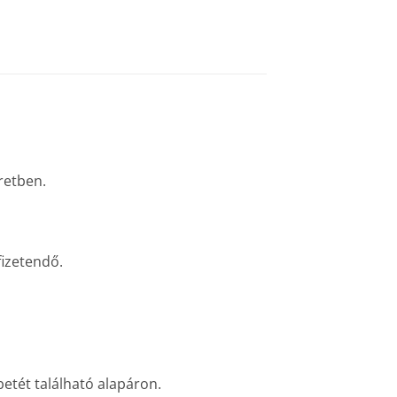
retben.
fizetendő.
etét található alapáron.