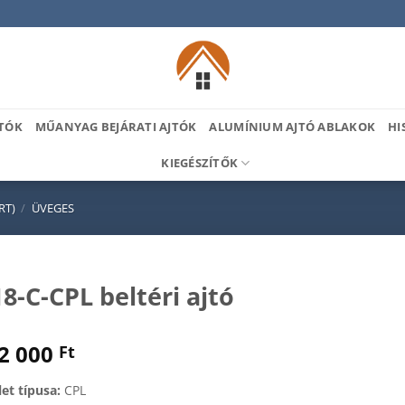
TÓK
MŰANYAG BEJÁRATI AJTÓK
ALUMÍNIUM AJTÓ ABLAKOK
HI
KIEGÉSZÍTŐK
RT)
/
ÜVEGES
8-C-CPL beltéri ajtó
2 000
Ft
let típusa:
CPL