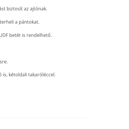
t biztosít az ajtónak.
terheli a pántokat.
 UDF betét is rendelhető.
sre.
is, kétoldali takaróléccel.