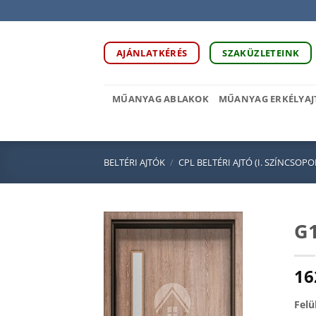
Skip
to
content
AJÁNLATKÉRÉS
SZAKÜZLETEINK
MŰANYAG ABLAKOK
MŰANYAG ERKÉLYAJ
BELTÉRI AJTÓK
/
CPL BELTÉRI AJTÓ (I. SZÍNCSOPO
G1
16
Felü