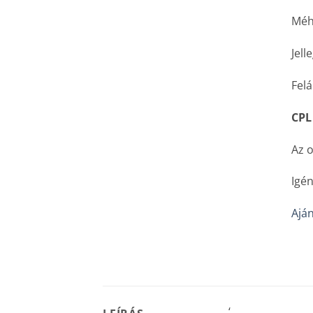
Méhs
Jell
Felá
CPL
Az o
Igén
Aján
‘