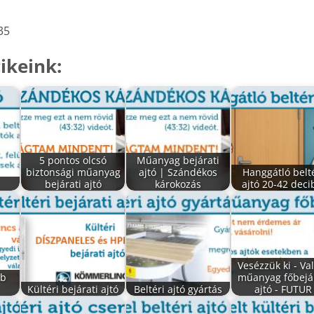
35
ikeink:
5 pontos olcsó
Műanyag bejárati
biztonsági műanyag
ajtó | Szándékos
Hanggátló belt
bejárati ajtó
károkozás
ajtó 20-42 deci
Vesézzük ki - Va
bb
műanyag főbejár
Kültéri bejárati ajtó
Beltéri ajtó gyártás
ajtó - FUTUR