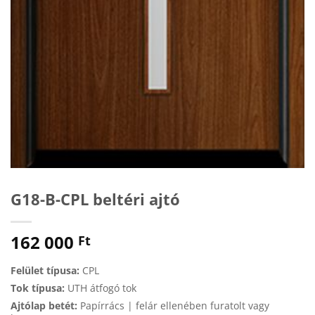
G18-B-CPL beltéri ajtó
162 000
Ft
Felület típusa:
CPL
Tok típusa:
UTH átfogó tok
Ajtólap betét:
Papírrács | felár ellenében furatolt vagy