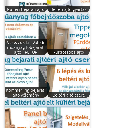
Kültéri bejárati ajtó
Beltéri ajtó gyártás
Vesézzük ki - Valódi
műanyag főbejárati
ajtó - FUTUR
Fürdőszoba ajtó
Kömmerling bejárati
ajtó vélemény
Beltéri ajtó csere