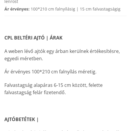
lenrost
Ár érvényes:
100*210 cm falnyílásig | 15 cm falvastagságig
CPL BELTÉRI AJTÓ | ÁRAK
A weben lévő ajtók egy árban kerülnek értékesítésre,
egyedi méretben.
Ár érvényes 100*210 cm falnyílás méretig.
Falvastagság alapáras 6-15 cm között, felette
falvastagság felár fizetendő.
AJTÓBETÉTEK |