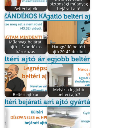
biztonsági műanyag
Beltéri ajtók
bejárati ajtó
Műanyag bejárati
ajtó | Szándékos
Hanggátló beltéri
károkozás
ajtó 20-42 decibel
Melyik a legjobb
Beltéri ajtó ár
beltéri ajtó?