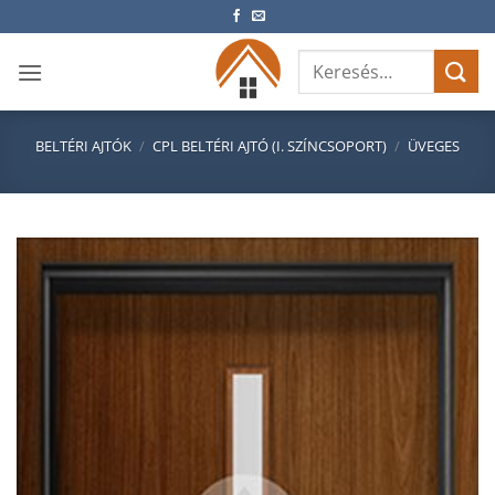
Skip
to
Keresés
content
a
következőre:
BELTÉRI AJTÓK
/
CPL BELTÉRI AJTÓ (I. SZÍNCSOPORT)
/
ÜVEGES