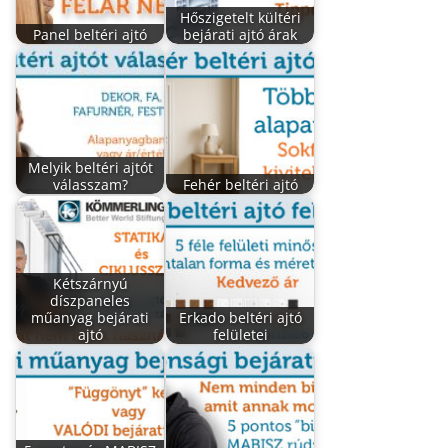
Hőszigetelt kültéri
Panel beltéri ajtó
bejárati ajtó árak
Melyik beltéri ajtót
válasszam?
Fehér beltéri ajtó
Kétszárnyú
díszpaneles
műanyag bejárati
Erkado beltéri ajtó
ajtó
felületei