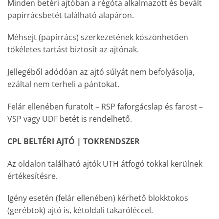
Minden betéri ajtóban a régóta alkalmazott és bevált
papírrácsbetét található alapáron.
Méhsejt (papírrács) szerkezetének köszönhetően
tökéletes tartást biztosít az ajtónak.
Jellegéből adódóan az ajtó súlyát nem befolyásolja,
ezáltal nem terheli a pántokat.
Felár ellenében furatolt – RSP faforgácslap és farost –
VSP vagy UDF betét is rendelhető.
CPL BELTÉRI AJTÓ | TOKRENDSZER
Az oldalon található ajtók UTH átfogó tokkal kerülnek
értékesítésre.
Igény esetén (felár ellenében) kérhető blokktokos
(gerébtok) ajtó is, kétoldali takaróléccel.