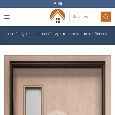
Skip
to
Keresés
content
a
következőre:
BELTÉRI AJTÓK
/
CPL BELTÉRI AJTÓ (I. SZÍNCSOPORT)
/
ÜVEGES