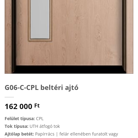
G06-C-CPL beltéri ajtó
162 000
Ft
Felület típusa:
CPL
Tok típusa:
UTH átfogó tok
Ajtólap betét:
Papírrács | felár ellenében furatolt vagy