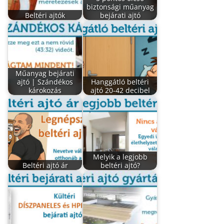
biztonsági műanyag
Beltéri ajtók
bejárati ajtó
Műanyag bejárati
ajtó | Szándékos
Hanggátló beltéri
károkozás
ajtó 20-42 decibel
Melyik a legjobb
Beltéri ajtó ár
beltéri ajtó?