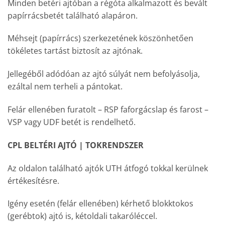
Minden betéri ajtóban a régóta alkalmazott és bevált
papírrácsbetét található alapáron.
Méhsejt (papírrács) szerkezetének köszönhetően
tökéletes tartást biztosít az ajtónak.
Jellegéből adódóan az ajtó súlyát nem befolyásolja,
ezáltal nem terheli a pántokat.
Felár ellenében furatolt – RSP faforgácslap és farost –
VSP vagy UDF betét is rendelhető.
CPL BELTÉRI AJTÓ | TOKRENDSZER
Az oldalon található ajtók UTH átfogó tokkal kerülnek
értékesítésre.
Igény esetén (felár ellenében) kérhető blokktokos
(gerébtok) ajtó is, kétoldali takaróléccel.