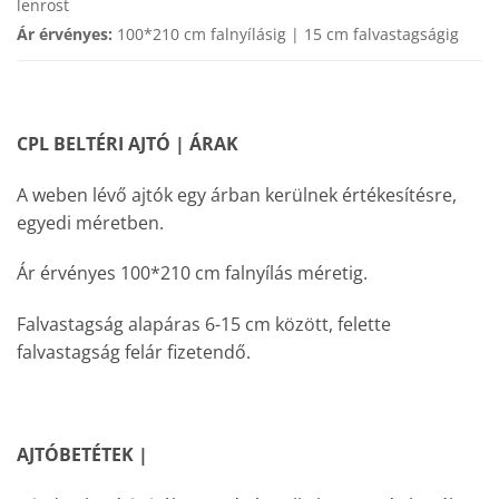
lenrost
Ár érvényes:
100*210 cm falnyílásig | 15 cm falvastagságig
CPL BELTÉRI AJTÓ | ÁRAK
A weben lévő ajtók egy árban kerülnek értékesítésre,
egyedi méretben.
Ár érvényes 100*210 cm falnyílás méretig.
Falvastagság alapáras 6-15 cm között, felette
falvastagság felár fizetendő.
AJTÓBETÉTEK |