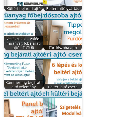
Kültéri bejárati ajtó
Beltéri ajtó gyártás
Vesézzük ki - Valódi
műanyag főbejárati
ajtó - FUTUR
Fürdőszoba ajtó
Kömmerling bejárati
ajtó vélemény
Beltéri ajtó csere