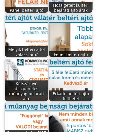
Hőszigetelt kültéri
Panel beltéri ajtó
bejárati ajtó árak
Melyik beltéri ajtót
válasszam?
Fehér beltéri ajtó
Kétszárnyú
díszpaneles
műanyag bejárati
Erkado beltéri ajtó
ajtó
felületei