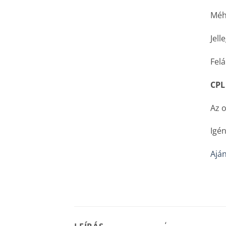
Méhs
Jell
Felá
CPL
Az o
Igén
Aján
‘