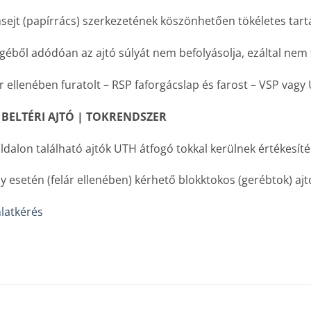
ejt (papírrács) szerkezetének köszönhetően tökéletes tartás
egéből adódóan az ajtó súlyát nem befolyásolja, ezáltal nem 
r ellenében furatolt – RSP faforgácslap és farost – VSP vagy
 BELTÉRI AJTÓ | TOKRENDSZER
ldalon található ajtók UTH átfogó tokkal kerülnek értékesíté
y esetén (felár ellenében) kérhető blokktokos (gerébtok) ajtó 
latkérés