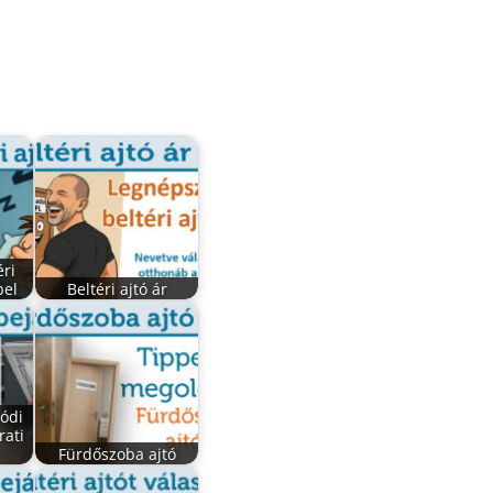
éri
bel
Beltéri ajtó ár
lódi
ati
Fürdőszoba ajtó