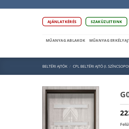
Skip
to
content
AJÁNLATKÉRÉS
SZAKÜZLETEINK
MŰANYAG ABLAKOK
MŰANYAG ERKÉLYAJ
BELTÉRI AJTÓK
/
CPL BELTÉRI AJTÓ (I. SZÍNCSOPO
G0
22
Felü