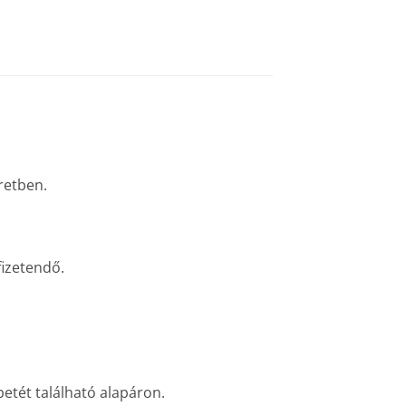
retben.
fizetendő.
etét található alapáron.