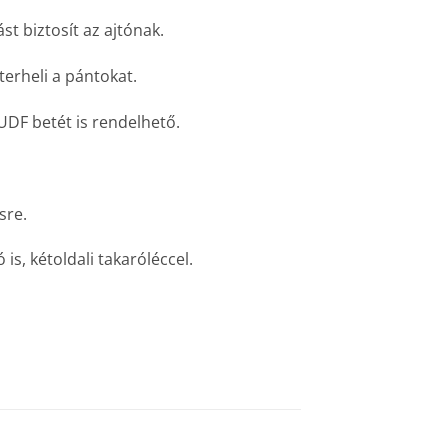
t biztosít az ajtónak.
terheli a pántokat.
 UDF betét is rendelhető.
sre.
is, kétoldali takaróléccel.