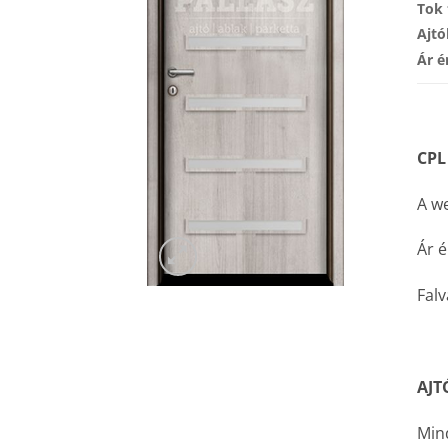
Tok 
Ajtó
Ár é
CPL
A we
Ár é
Falv
AJT
Mind