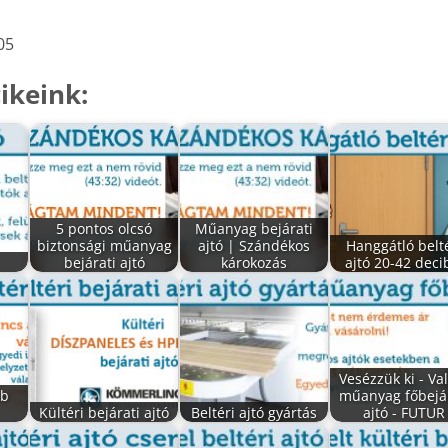
05
ikeink:
5 pontos olcsó
Műanyag bejárati
biztonsági műanyag
ajtó | Szándékos
Hanggátló belt
bejárati ajtó
károkozás
ajtó 20-42 deci
Vesézzük ki - Va
bb
műanyag főbejár
Kültéri bejárati ajtó
Beltéri ajtó gyártás
ajtó - FUTUR