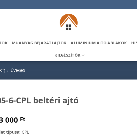
TÓK
MŰANYAG BEJÁRATI AJTÓK
ALUMÍNIUM AJTÓ ABLAKOK
HI
KIEGÉSZÍTŐK
RT)
/
ÜVEGES
5-6-CPL beltéri ajtó
3 000
Ft
let típusa:
CPL