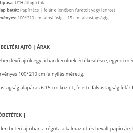
típusa:
UTH átfogó tok
lap betét:
Papírrács | felár ellenében furatolt vagy lenrost
rvényes:
100*210 cm falnyílásig | 15 cm falvastagságig
 BELTÉRI AJTÓ | ÁRAK
ben lévő ajtók egy árban kerülnek értékesítésre, egyedi mé
rvényes 100*210 cm falnyílás méretig.
astagság alapáras 6-15 cm között, felette falvastagság felár 
ÓBETÉTEK |
en betéri ajtóban a régóta alkalmazott és bevált papírrácsb