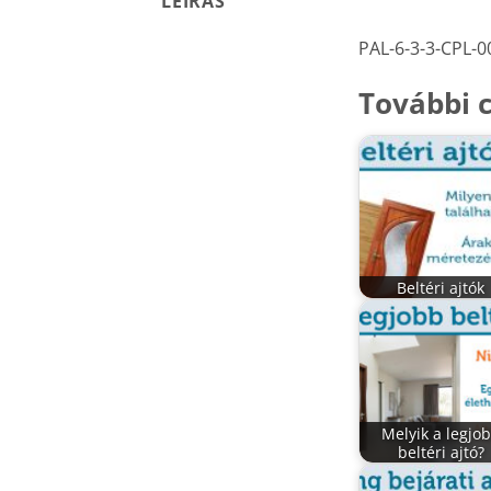
LEÍRÁS
PAL-6-3-3-CPL-0
További c
Beltéri ajtók
Melyik a legjo
beltéri ajtó?