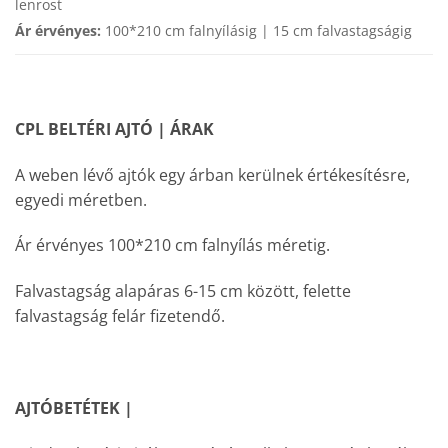
lenrost
Ár érvényes:
100*210 cm falnyílásig | 15 cm falvastagságig
CPL BELTÉRI AJTÓ | ÁRAK
A weben lévő ajtók egy árban kerülnek értékesítésre,
egyedi méretben.
Ár érvényes 100*210 cm falnyílás méretig.
Falvastagság alapáras 6-15 cm között, felette
falvastagság felár fizetendő.
AJTÓBETÉTEK |