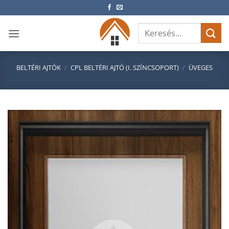
Skip
to
Keresés
content
a
következőre:
BELTÉRI AJTÓK
/
CPL BELTÉRI AJTÓ (I. SZÍNCSOPORT)
/
ÜVEGES