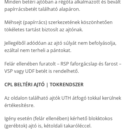
Minden betéri ajtóban a régóta alkalmazott és bevált
papírrácsbetét található alapáron.
Méhsejt (papírrács) szerkezetének köszönhetően
tökéletes tartást biztosít az ajtónak.
Jellegéből adódóan az ajtó súlyát nem befolyásolja,
ezáltal nem terheli a pántokat.
Felár ellenében furatolt – RSP faforgácslap és farost –
VSP vagy UDF betét is rendelhető.
CPL BELTÉRI AJTÓ | TOKRENDSZER
Az oldalon található ajtók UTH átfogó tokkal kerülnek
értékesítésre.
Igény esetén (felár ellenében) kérhető blokktokos
(gerébtok) ajtó is, kétoldali takaróléccel.