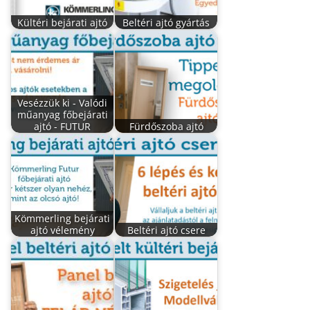
Kültéri bejárati ajtó
Beltéri ajtó gyártás
Vesézzük ki - Valódi
műanyag főbejárati
ajtó - FUTUR
Fürdőszoba ajtó
Kömmerling bejárati
ajtó vélemény
Beltéri ajtó csere