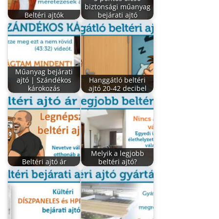
biztonsági műanyag
Beltéri ajtók
bejárati ajtó
Műanyag bejárati
ajtó | Szándékos
Hanggátló beltéri
károkozás
ajtó 20-42 decibel
Melyik a legjobb
Beltéri ajtó ár
beltéri ajtó?