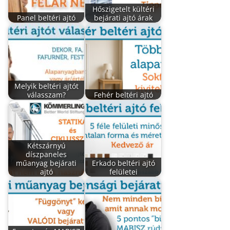
Hőszigetelt kültéri
Panel beltéri ajtó
bejárati ajtó árak
Melyik beltéri ajtót
válasszam?
Fehér beltéri ajtó
Kétszárnyú
díszpaneles
műanyag bejárati
Erkado beltéri ajtó
ajtó
felületei