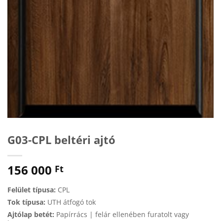
G03-CPL beltéri ajtó
156 000
Ft
Felület típusa:
CPL
Tok típusa:
UTH átfogó tok
Ajtólap betét:
Papírrács | felár ellenében furatolt vagy