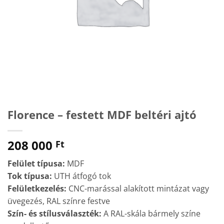
Florence – festett MDF beltéri ajtó
208 000
Ft
Felület típusa:
MDF
Tok típusa:
UTH átfogó tok
Felületkezelés:
CNC-marással alakított mintázat vagy
üvegezés, RAL színre festve
Szín- és stílusválaszték:
A RAL-skála bármely színe