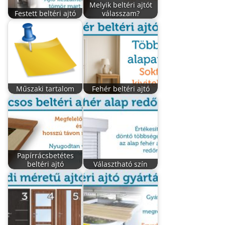
Melyik beltéri ajtót
Festett beltéri ajtó
válasszam?
Műszaki tartalom
Fehér beltéri ajtó
Papírrácsbetétes
beltéri ajtó
Választható szín