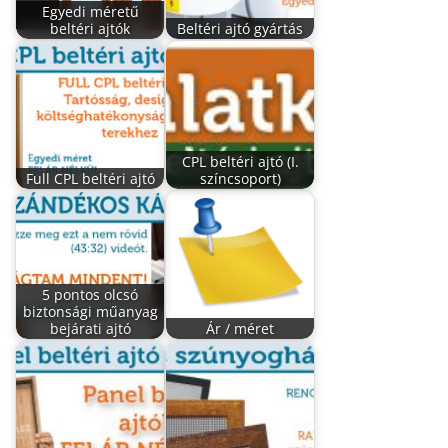
Egyedi méretű
beltéri ajtók
Beltéri ajtó gyártás
CPL beltéri ajtó (I.
Full CPL beltéri ajtó
színcsoport)
5 pontos olcsó
biztonsági műanyag
bejárati ajtó
Ár / méret