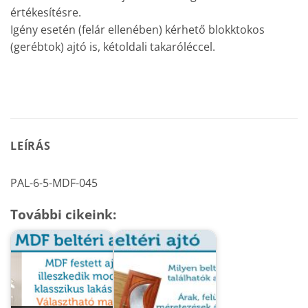
értékesítésre.
Igény esetén (felár ellenében) kérhető blokktokos
(gerébtok) ajtó is, kétoldali takaróléccel.
LEÍRÁS
PAL-6-5-MDF-045
További cikeink: