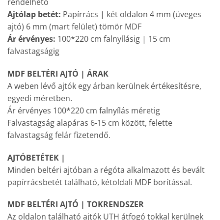
rendelhető
Ajtólap betét:
Papírrács | két oldalon 4 mm (üveges
ajtó) 6 mm (mart felület) tömör MDF
Ár érvényes:
100*220 cm falnyílásig | 15 cm
falvastagságig
MDF BELTÉRI AJTÓ | ÁRAK
A weben lévő ajtók egy árban kerülnek értékesítésre,
egyedi méretben.
Ár érvényes 100*220 cm falnyílás méretig
Falvastagság alapáras 6-15 cm között, felette
falvastagság felár fizetendő.
AJTÓBETÉTEK |
Minden beltéri ajtóban a régóta alkalmazott és bevált
papírrácsbetét található, kétoldali MDF borítással.
MDF BELTÉRI AJTÓ | TOKRENDSZER
Az oldalon található ajtók UTH átfogó tokkal kerülnek