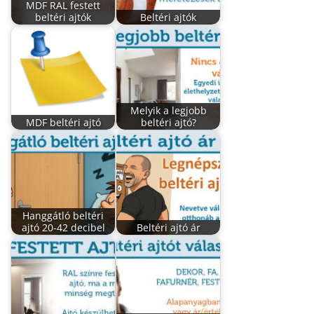
MDF RAL festett
beltéri ajtók
Beltéri ajtók
Melyik a legjobb
MDF beltéri ajtó
beltéri ajtó?
Hanggátló beltéri
ajtó 20-42 decibel
Beltéri ajtó ár