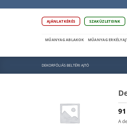
Skip
to
content
AJÁNLATKÉRÉS
SZAKÜZLETEINK
MŰANYAG ABLAKOK
MŰANYAG ERKÉLYAJ
DEKORFÓLIÁS BELTÉRI AJTÓ
De
91
A de