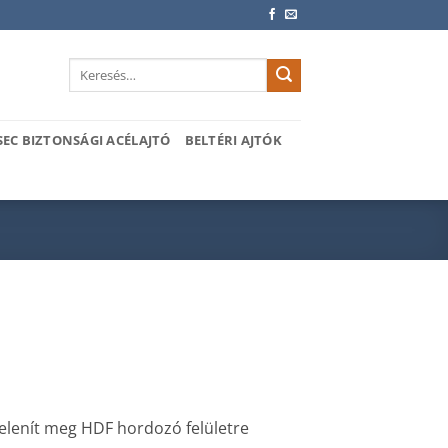
Keresés
a
következőre:
SEC BIZTONSÁGI ACÉLAJTÓ
BELTÉRI AJTÓK
 jelenít meg HDF hordozó felületre