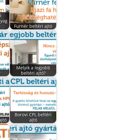
ó
nyag
Furnér beltéri ajtó
Melyik a legjobb
r
beltéri ajtó?
Borovi CPL beltéri
ajtó
ajtó