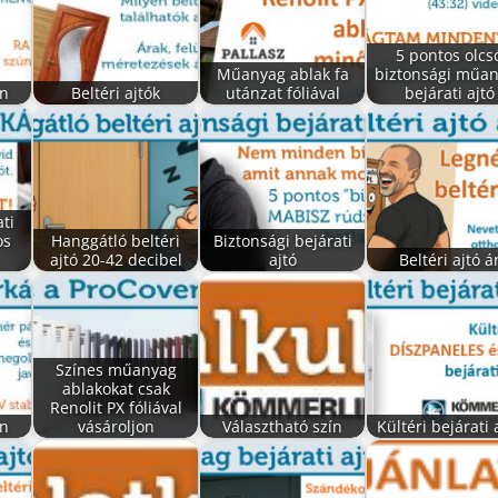
5 pontos olcs
Műanyag ablak fa
biztonsági műa
ín
Beltéri ajtók
utánzat fóliával
bejárati ajtó
ti
os
Hanggátló beltéri
Biztonsági bejárati
ajtó 20-42 decibel
ajtó
Beltéri ajtó á
Színes műanyag
ablakokat csak
Renolit PX fóliával
ín
vásároljon
Választható szín
Kültéri bejárati 