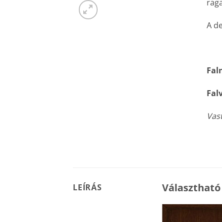
raga
A de
Fal
Fal
Vast
Választható
LEÍRÁS