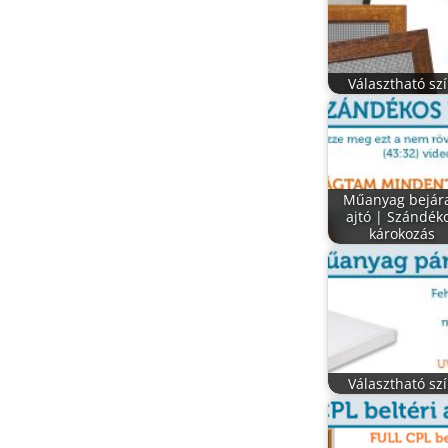
Választható sz
Műanyag bejára
ajtó | Szándék
károkozás
Választható sz