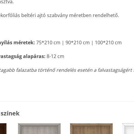
sztva.
korfóliás beltéri ajtó szabvány méretben rendelhető.
nyílás méretek:
75*210 cm | 90*210 cm | 100*210 cm
vastagság alapáras:
8-12 cm
agabb falazatba történő rendelés esetén a falvastagságért fel
 színek