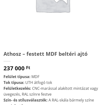
Athosz – festett MDF beltéri ajtó
237 000
Ft
Felület típusa:
MDF
Tok típusa:
UTH átfogó tok
Felületkezelés:
CNC-marással alakított mintázat vagy
üvegezés, RAL színre festve
Szín- és stílusválaszték:
A RAL-skála bármely színe