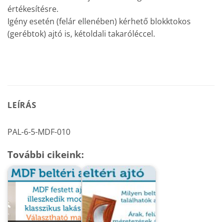
értékesítésre.
Igény esetén (felár ellenében) kérhető blokktokos
(gerébtok) ajtó is, kétoldali takaróléccel.
LEÍRÁS
PAL-6-5-MDF-010
További cikeink: