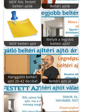
MDF RAL festett
beltéri ajtók
Beltéri ajtók
Melyik a legjobb
MDF beltéri ajtó
beltéri ajtó?
Hanggátló beltéri
ajtó 20-42 decibel
Beltéri ajtó ár