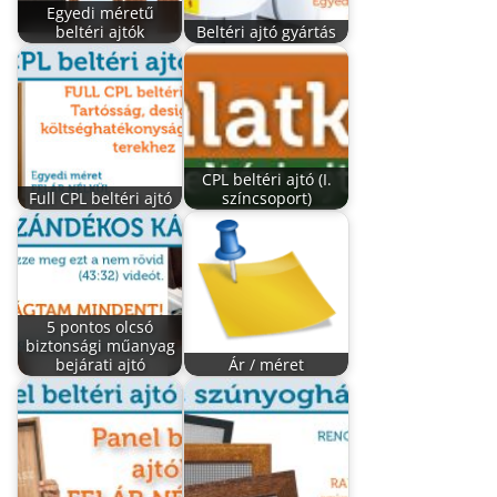
Egyedi méretű
beltéri ajtók
Beltéri ajtó gyártás
CPL beltéri ajtó (I.
Full CPL beltéri ajtó
színcsoport)
5 pontos olcsó
biztonsági műanyag
bejárati ajtó
Ár / méret