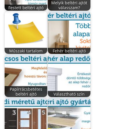
Melyik beltéri ajtót
Festett beltéri ajtó
válasszam?
Műszaki tartalom
Fehér beltéri ajtó
Papírrácsbetétes
beltéri ajtó
Választható szín