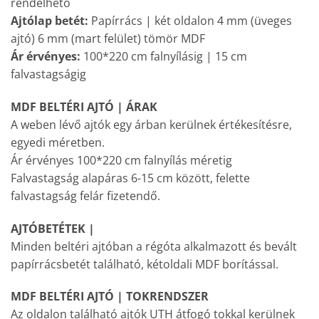
rendelhető
Ajtólap betét:
Papírrács | két oldalon 4 mm (üveges
ajtó) 6 mm (mart felület) tömör MDF
Ár érvényes:
100*220 cm falnyílásig | 15 cm
falvastagságig
MDF BELTÉRI AJTÓ | ÁRAK
A weben lévő ajtók egy árban kerülnek értékesítésre,
egyedi méretben.
Ár érvényes 100*220 cm falnyílás méretig
Falvastagság alapáras 6-15 cm között, felette
falvastagság felár fizetendő.
AJTÓBETÉTEK |
Minden beltéri ajtóban a régóta alkalmazott és bevált
papírrácsbetét található, kétoldali MDF borítással.
MDF BELTÉRI AJTÓ | TOKRENDSZER
Az oldalon található ajtók UTH átfogó tokkal kerülnek